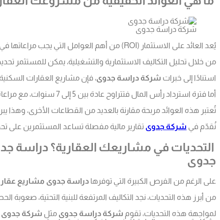
ما هي العوائد الحقيقية من مشروعك العقا
شركة دراسة جدوى
يُعد العائد على الاستثمار (ROI) من أهم العوامل التي يجب مراعاتها في
من خلال تحليل التكاليف الاستثمارية والتشغيلية، يمكن للمستثمر تحديد
استنادًا إلى خبرات
شركة دراسة جدوى
، فإن مشاريع العقارات السكنية والتجارية في السعودية غ
أما فترة استرداد رأس المال فتتراوح عادة بين 5 إلى 7 سنوات، مع مراعاة التغيرات في السوق والتحديات الاقتصادية المحتملة.
تُعتبر هذه العوائد مربحة مقارنة بالعديد من القطاعات الأخرى، وهذا 
نُقدّم في
شركة جدوى
تقارير مالية مفصلة تساعد المستثمرين على تحديد
التحديات في مشاريعك العقارية؟ دراسة جد
جدوى
على الرغم من الفرص الكبيرة التي توفرها
دراسة جدوى مشاريع عقاري
من أبرز هذه التحديات، نجد التكاليف المرتفعة للبنية التحتية، صعوبة 
لمواجهة هذه التحديات، تقوم
شركة دراسة جدوى
مثل
شركة جدوى
ب