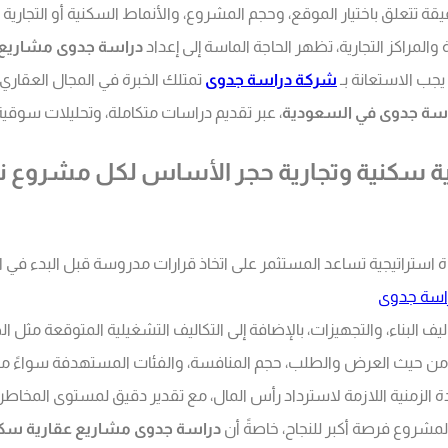
قة تتعلق باختيار الموقع، وحجم المشروع، والأنماط السكنية أو التجارية
لمراكز التجارية، تظهر الحاجة الماسة إلى إعداد
دراسة جدوى مشاريع ع
يجب الاستعانة بـ
شركة دراسة جدوى
تمتلك الخبرة في المجال العقاري،
سة جدوى في السعودية
، عبر تقديم دراسات متكاملة، وتحليلات سوقية
رية سكنية وتجارية حجر الأساس لكل مشروع 
ة استراتيجية تساعد المستثمر على اتخاذ قرارات مدروسة قبل البدء في 
اسة جدوى
ف البناء، والتجهيزات، بالإضافة إلى التكاليف التشغيلية المتوقعة مثل الص
من حيث العرض والطلب، حجم المنافسة، والفئات المستهدفة سواءً من ا
دة الزمنية اللازمة لاسترداد رأس المال، مع تقدير دقيق لمستوى المخاطرة
المشروع فرصة أكبر للنجاح، خاصةً أن
دراسة جدوى مشاريع عقارية سكن