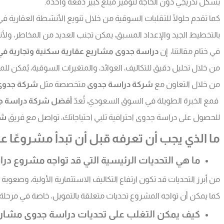
بشكل تدريجي دون الحاجة لتوفير مبلغ كبير دفعة واحدة.
كما تقدم حلولًا للتقلبات السوقية من خلال تنويع الأنشطة العقارية في
بالتخطيط الجيد والإعداد المسبق، يمكن تجنب العديد من المخاطر، ولأنن
في ختام مقالتنا، إن
دراسة جدوى مشاريع عقارية سكنية وتجارية في
من خلال تحليل دقيق للتكاليف، العوائد، والمتغيرات السوقية، يُمكن لل
من خلال التعاون مع
شركة دراسة جدوى
متخصصة مثل
شركة جدوى
فمع الخبرة الطويلة في السوق السعودي، تُعدّ
أفضل شركة دراسة ج
للحصول على دراسة جدوى احترافية تلبي احتياجاتك، تواصل مع فريق
شر
ما الذي يجب أن تعرفه قبل أن تبدأ مشروعًا 
ما هي التحديات الرئيسية التي قد تواجه مشروع در
من أبرز التحديات قد تكون ارتفاع التكاليف الاستثمارية الأولية، وصعوبة 
كما يمكن أن تواجه المشروع تحديات متعلقة بالتمويل، خاصة في مرحلة
كيف يمكن التغلب على تحديات دراسة جدوى مشاريع