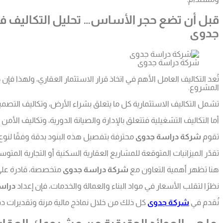
قبل أن تضع حجر الأساس… تحليل التكاليف ف
جدوى
شركة دراسة جدوى
تُعد التكاليف العامل الأهم في اتخاذ قرار الاستثمار العقاري، ولهذا فإن
د
المشروع.
تشمل التكاليف الاستثمارية كل ما يتعلق بشراء الأرض، وتكاليف التصميم
أما التكاليف التشغيلية فتتعلق بالإدارة والصيانة الدورية، وتكاليف الأم
تقوم
شركة دراسة جدوى
محترفة بتفصيل هذه البنود بدقة وفقًا لنو
تقدّر الميزانيات المتوقعة للمشاريع العقارية السكنية أو التجارية المتوسطة الحجم في السعودية بما يتراوح بين 5 إلى 15 مليون ريال سع
هنا تظهر أهمية التعاون مع
شركة دراسة جدوى
متخصصة، قادرة على ت
نظرًا لتقلب الأسعار في مواد البناء والعمالة والخدمات، فإن إعداد
دراس
نُقدم في
شركة جدوى
كل ذلك من خلال نماذج مالية مرنة وتقديرات دق