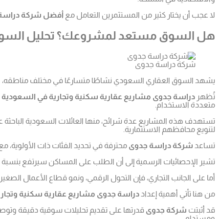
لا عجب أن يختار كثير من المستثمرين التعامل مع
أفضل شركة دراسة 
هل السوق مستعد لمشروعك؟ تحليل السوق في
شركة دراسة جدوى
يشهد السوق العقاري السعودي نشاطًا متسارعًا في مختلف مناطقه، خاص
تُظهر
دراسة جدوى مشاريع عقارية سكنية وتجارية في السعودية
أ
متعددة الاستخدام.
تستهدف هذه المشاريع عدة شرائح، منها العائلات السعودية الباحثة 
لتنويع محافظهم الاستثمارية.
تساعد
شركة دراسة جدوى
محترفة في تحديد الفئات ذات الأولوية، 
تشير الإحصائيات الرسمية إلى أن الطلب على المساكن سيرتفع بنسبة تفوق 30% بحلول عام 2030، وهو ما يتطلب ضخ استثمارات جديدة في مشاريع تخط
أما على الجانب التجاري، فإن التحول الرقمي، ونمو قطاع الأعمال الصغي
من هنا تأتي أهمية إعداد
دراسة جدوى مشاريع عقارية سكنية وتجار
قد أثبتت
شركة جدوى
قدرتها على تقديم تحليلات سوقية دقيقة وتوصيا
ومستدام.