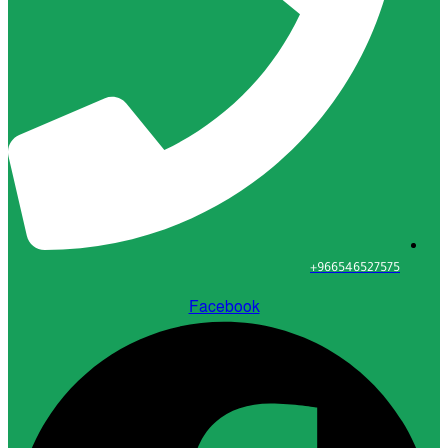
96654652
Facebook