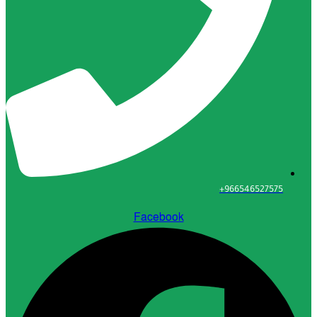
96654652
Facebook