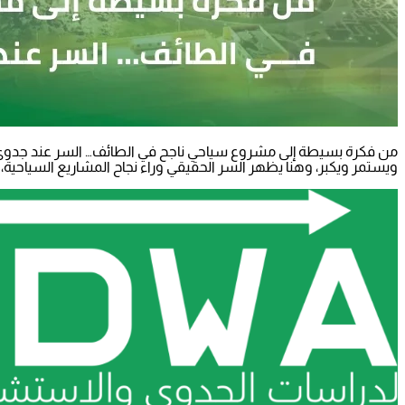
من فكرة بسيطة إلى مشروع سياحي ناجح في الطائف… السر عند جدوى ستا
ويستمر ويكبر، وهنا يظهر السر الحقيقي وراء نجاح المشاريع السياحية، 