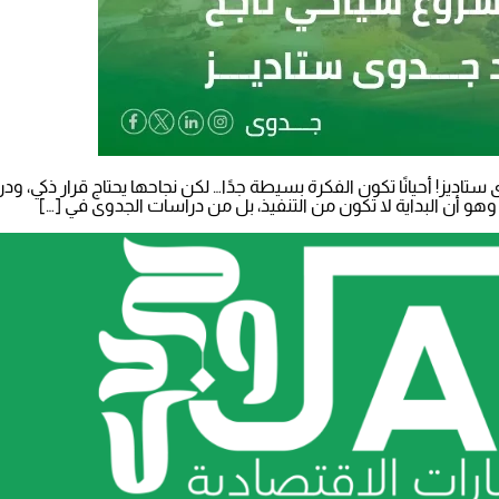
ديز! أحيانًا تكون الفكرة بسيطة جدًا… لكن نجاحها يحتاج قرار ذكي، 
وهو أن البداية لا تكون من التنفيذ، بل من دراسات الجدوى في […]