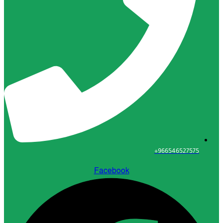
96654652
Facebook