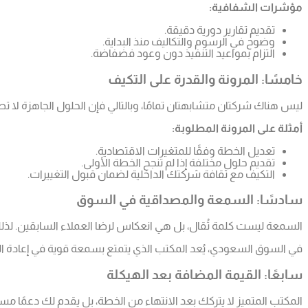
مؤشرات الشفافية:
تقديم تقارير دورية دقيقة.
وضوح في الرسوم والتكاليف منذ البداية.
التزام بمواعيد التنفيذ دون وعود فضفاضة.
خامسًا: المرونة والقدرة على التكيف
ليس هناك شركتان متشابهتان تمامًا، وبالتالي فإن الحلول الجاهزة ل
أمثلة على المرونة المطلوبة:
تعديل الخطة وفقًا للمتغيرات الاقتصادية.
تقديم حلول مختلفة إذا لم تنجح الخطة الأولى.
التكيف مع ثقافة شركتك الداخلية لضمان قبول التغييرات.
سادسًا: السمعة والمصداقية في السوق
السمعة ليست كلمة تُقال، بل هي انعكاس لرضا العملاء السابقين. لذل
في السوق السعودي، يُعد المكتب الذي يتمتع بسمعة قوية في إعادة
سابعًا: القيمة المضافة بعد الهيكلة
المكتب المتميز لا يتركك بعد الانتهاء من الخطة، بل يقدم لك دعمًا مس