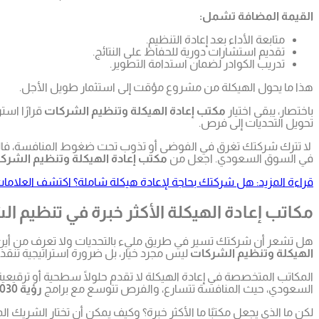
القيمة المضافة تشمل:
متابعة الأداء بعد إعادة التنظيم.
تقديم استشارات دورية للحفاظ على النتائج.
تدريب الكوادر لضمان استدامة التطوير.
هذا ما يحول الهيكلة من مشروع مؤقت إلى استثمار طويل الأجل.
باختصار، يبقى اختيار
مكتب إعادة الهيكلة وتنظيم الشركات
قرارًا است
تحويل التحديات إلى فرص.
لا تترك شركتك تغرق في الفوضى أو تذوب تحت ضغوط المنافسة، فالوقت
في السوق السعودي. اجعل من
مكتب إعادة الهيكلة وتنظيم الشرك
قراءة المزيد: هل شركتك بحاجة لإعادة هيكلة شاملة؟ اكتشف العلامات
مكاتب إعادة الهيكلة الأكثر خبرة في تنظيم 
هل تشعر أن شركتك تسير في طريق مليء بالتحديات ولا تعرف من أين تبدأ
الهيكلة وتنظيم الشركات
ليس مجرد خيار، بل ضرورة استراتيجية تنقذ
المكاتب المتخصصة في إعادة الهيكلة لا تقدم حلولًا سطحية أو ترقيعية، 
السعودي، حيث المنافسة تتسارع، والفرص تتوسع مع برامج
رؤية 2030
لكن ما الذي يجعل مكتبًا ما الأكثر خبرة؟ وكيف يمكن أن تختار الشريك