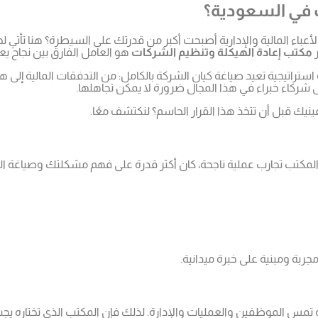
 في السعودية؟
أعباء المالية والإدارية أصبحت أكبر من قدرتك على السيطرة؟ هنا تأتي 
ر
مكتب إعادة الهيكلة وتنظيم الشركات
هو العامل الفارق بين نجاح يع
راتيجية تعيد صياغة كيان الشركة بالكامل: من التدفقات المالية إلى ه
ى شركاء خبراء في هذا المجال ضرورة لا يمكن تجاهلها.
نيك قبل أن تتخذ هذا القرار الحاسم؟ لنكتشف معًا.
المكتب تجارب عملية ناجحة، كان أكثر قدرة على فهم مشكلتك وصياغة الحل
بة ومبنية على خبرة ميدانية.
مس الموظفين والعمليات والإدارة. لذلك فإن المكتب الذي تختاره يجب أن