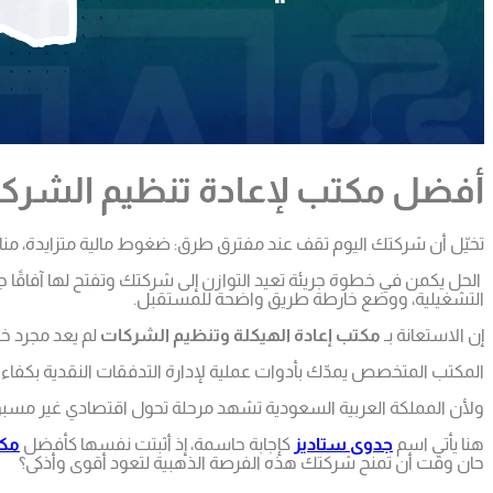
أفضل مكتب لإعادة تنظيم الشركات
تخيّل أن شركتك اليوم تقف عند مفترق طرق: ضغوط مالية متزايدة، من
الحل يكمن في خطوة جريئة تعيد التوازن إلى شركتك وتفتح لها آفاقًا جدي
التشغيلية، ووضع خارطة طريق واضحة للمستقبل.
إن الاستعانة بـ
مكتب إعادة الهيكلة وتنظيم الشركات
لم يعد مجرد خ
المكتب المتخصص يمدّك بأدوات عملية لإدارة التدفقات النقدية بكفاءة، 
ولأن المملكة العربية السعودية تشهد مرحلة تحول اقتصادي غير مسب
هنا يأتي اسم
جدوى ستاديز
كإجابة حاسمة، إذ أثبتت نفسها كأفضل
مكت
حان وقت أن تمنح شركتك هذه الفرصة الذهبية لتعود أقوى وأذكى؟