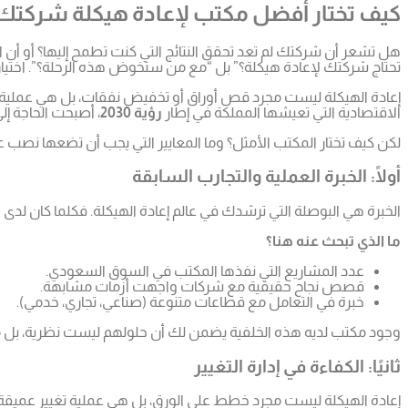
كيف تختار أفضل مكتب لإعادة هيكلة شركتك
هل تشعر أن شركتك لم تعد تحقق النتائج التي كنت تطمح إليها؟ أو أن ال
تحتاج شركتك لإعادة هيكلة؟” بل “مع من ستخوض هذه الرحلة؟”. اختيا
إعادة الهيكلة ليست مجرد قص أوراق أو تخفيض نفقات، بل هي عملية است
الاقتصادية التي تعيشها المملكة في إطار
رؤية 2030
، أصبحت الحاجة إل
لكن كيف تختار المكتب الأمثل؟ وما المعايير التي يجب أن تضعها نصب عي
أولًا: الخبرة العملية والتجارب السابقة
الخبرة هي البوصلة التي ترشدك في عالم إعادة الهيكلة. فكلما كان لدى 
ما الذي تبحث عنه هنا؟
عدد المشاريع التي نفذها المكتب في السوق السعودي.
قصص نجاح حقيقية مع شركات واجهت أزمات مشابهة.
خبرة في التعامل مع قطاعات متنوعة (صناعي، تجاري، خدمي).
وجود مكتب لديه هذه الخلفية يضمن لك أن حلولهم ليست نظرية، بل مجر
ثانيًا: الكفاءة في إدارة التغيير
إعادة الهيكلة ليست مجرد خطط على الورق، بل هي عملية تغيير عميقة ت