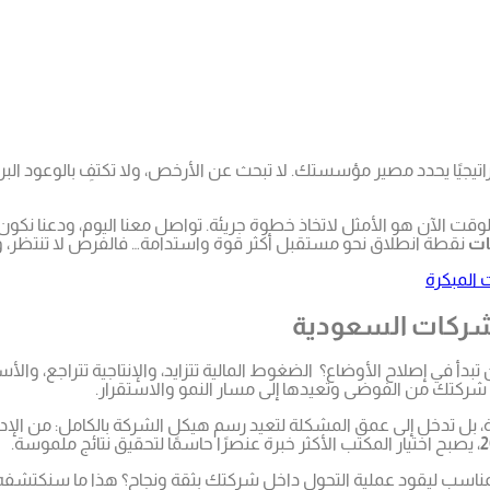
راتيجيًا يحدد مصير مؤسستك. لا تبحث عن الأرخص، ولا تكتفِ بالوعود الب
 الآن هو الأمثل لاتخاذ خطوة جريئة. تواصل معنا اليوم، ودعنا نكون
ات
نقطة انطلاق نحو مستقبل أكثر قوة واستدامة… فالفرص لا تنتظر، وال
 المبكرة
الشركات السعودية
 في إصلاح الأوضاع؟ الضغوط المالية تتزايد، والإنتاجية تتراجع، والأس
 شركتك من الفوضى وتعيدها إلى مسار النمو والاستقرار.
بل تدخل إلى عمق المشكلة لتعيد رسم هيكل الشركة بالكامل: من الإدارة ال
، يصبح اختيار المكتب الأكثر خبرة عنصرًا حاسمًا لتحقيق نتائج ملموسة.
 المناسب ليقود عملية التحول داخل شركتك بثقة ونجاح؟ هذا ما سنكتشفه 