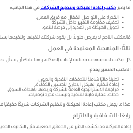
ما يميز
مكتب إعادة الهيكلة وتنظيم الشركات
في هذا الجانب:
القدرة على التواصل الفعّال مع فريق العمل.
تخفيف مقاومة التغيير داخل الشركة.
تحويل الهيكلة من تهديد إلى فرصة للنمو.
فالمكتب الناجح لا يفرض حلولًا، بل يقود شركتك لتقبلها وتنفيذها بسل
ثالثًا: المنهجية المعتمدة في العمل
كل مكتب لديه منهجية مختلفة لإعادة الهيكلة، وهنا عليك أن تسأل: ه
المكتب المتميز يقدم:
تحليلًا ماليًا شاملًا للتدفقات النقدية والديون.
إعادة تنظيم الهيكل الإداري لتحسين الكفاءة.
مراجعة الاستراتيجية العامة للشركة وربطها بأهداف السوق.
خطط عملية قابلة للتنفيذ وليست مجرد توصيات.
هذا ما يجعل
مكتب إعادة الهيكلة وتنظيم الشركات
شريكًا حقيقيًا ف
رابعًا: الشفافية والالتزام
إعادة الهيكلة قد تكشف الكثير من الحقائق الصعبة، مثل التكاليف الخف