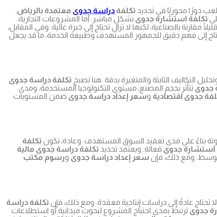
لعب دورًا محوريًا في تحديد
تكلفة
دراسة جدوى
معتمدة بالرياض
.
لى
تكلفة استشارة جدوى
بشكل مباشر. أما المشروعات التجارية،
يلًا مقارنة بالصناعية، لكنها لا تزال تحتاج إلى خبرة عالية. وفي المقابل،
حتاج إلى فهم دقيق للجمهور المستهدف وطبيعة الخدمة، ما قد يجعل
حليل التكاليف الثابتة والمتغيرة بدقة. هنا تصبح
تكلفة دراسة جدوى
 جدوى
تتأثر بحجم المصنع، مستوى التكنولوجيا المستخدمة، ومدى
لفة جدوى اقتصادية
و
سعر إعداد دراسة جدوى
ضمن المستويات
تة بناءً على مدى تعقيد السوق المستهدف. وعادة، تكون
تكلفة
 استشارة جدوى
فعالة. ويعتمد تحديد
تكلفة دراسة جدوى مالية
توسط. ومع ذلك، فإن
سعر إعداد دراسة جدوى
و
رسوم مكتب
لا تحتاج عادةً إلى دراسات إنتاجية معقدة. ومع ذلك، فإن
تكلفة دراسة
ة جدوى
ترتبط بمدى احتياج المشروع لبحوث ميدانية أو استطلاعات