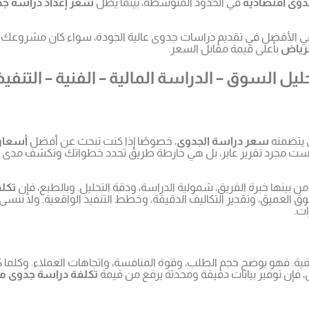
دوى اقتصادية
في الحدود المتوسطة، بينما يظل
سعر إعداد دراسة ج
 الأفضل في تقديم دراسات جدوى عالية الجودة، سواء كان مشروعك صناعيًا 
لرياض
بأعلى قيمة مقابل السعر.
 السوق – الدراسة المالية – الفنية – التنفيذ
ي يتضمنه
سعر دراسة الجدوى
، خصوصًا إذا كنت تبحث عن أفضل
أسعار
يست مجرد تقرير عابر، بل هي خارطة طريق تحدد خطواتك وتكشف مدى جدو
ن بينها خبرة الفريق، شمولية الدراسة، ودقة التحليل. وبالطبع، فإن
تكل
وق العميق، وتقدير التكاليف الدقيقة، وخطط التنفيذ الواقعية. ولا ننسى
ات.
ة. فهو يوضح حجم الطلب، وقوة المنافسة، واتجاهات العملاء. وكلما كا
، فإن توفير بيانات دقيقة ومحدثة يرفع من قيمة
تكلفة دراسة جدوى م