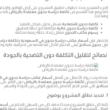
الجزء التنفيذي يحدد خطوات تطبيق المشروع على أرض الواقع، والجداول
كما يرفع هذا القسم من
تكلفة دراسة جدوى معتمدة بالرياض
لأنه ي
وهنا نجد:
تكلفة جدوى اقتصادية
تشمل تحليل مراحل التنفيذ.
تكلفة دراسة جدوى مالية
متكاملة مع خطة التطبيق.
رسوم مكتب الجدوى
مقابل إعداد خطة زمنية محكمة.
باختصار، فإن
أسعار مكتب دراسة جدوى في السعودية
و
تكلفة دراس
فإن
جدوى ستاديز
تبقى الاختيار الأذكى لما تقدمه من احترافية عالية
نصائح لتقليل التكلفة دون التضحية بالجودة
تكلفة دراسة جدوى معتمدة بالرياض
عندما يبحث رواد الأعمال عن أفضل
أسعار مكتب دراسة جدوى في ا
خلالها تخفيض
تكلفة دراسة جدوى معتمدة بالرياض
دون التأثير على 
ستاديز
، التي تُعتبر الخيار الأفضل لتحقيق التوازن بين الجودة والسعر.
1. تحديد نطاق المشروع بوضوح
كلما كان نطاق المشروع محددًا بدقة، كان من السهل التحكم في
أسعا
المثال، المشاريع الصغيرة ذات البيانات المتوفرة مسبقًا تقل فيها
تكلف