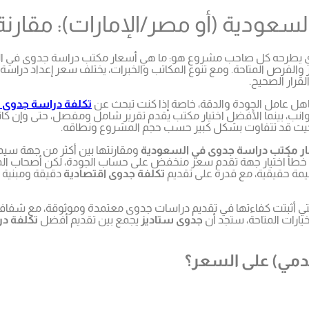
سعودية (أو مصر/الإمارات): مقارن
ي يطرحه كل صاحب مشروع هو: ما هي أسعار مكتب دراسة جدوى في ا
 والفرص المتاحة. ومع تنوع المكاتب والخبرات، يختلف سعر إعداد دراس
قرار الصحيح.
جاهل عامل الجودة والدقة، خاصة إذا كنت تبحث عن
تكلفة دراسة جدوى 
لجوانب، بينما الأفضل اختيار مكتب يقدم تقرير شامل ومفصل، حتى وإن ك
حيث قد تتفاوت بشكل كبير حسب حجم المشروع ونطاقه.
ر مكتب دراسة جدوى في السعودية
ومقارنتها بين أكثر من جهة سي
ي خطأ اختيار جهة تقدم سعر منخفض على حساب الجودة، لكن أصحاب الم
قيمة حقيقية، مع قدرة على تقديم
تكلفة جدوى اقتصادية
دقيقة ومبنية ع
 التي أثبتت كفاءتها في تقديم دراسات جدوى معتمدة وموثوقة، مع شفاف
لخيارات المتاحة، ستجد أن
جدوى ستاديز
يجمع بين تقديم أفضل
تكلفة د
خدمي) على السعر؟