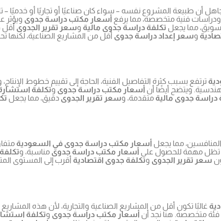
جاهل أن طبيعة المشروع نفسه – سواء كان صناعيًا أو تجاريًا أو خدميًا – ت
، ودراسات فنية متخصصة، مما يرفع
أسعار مكتب دراسة جدوى
ويؤثر ع
تسويق، مما يجعل
تكلفة دراسة جدوى مالية
و
سعر تقرير الجدوى
أقل قل
صادية
و
سعر إعداد دراسة جدوى
أقل من المشاريع الصناعية، لكنها ت
دية
ترتفع بسبب كثرة التفاصيل الفنية، الحاجة إلى تقييم خطوط الإنتاج، وت
هندسية. ويتضح أيضًا أن
أسعار مكتب دراسة جدوى
و
تكلفة استشارة
 دراسة جدوى مالية
متقدمة، و
سعر تقرير الجدوى
دقيق، مما يجعل
تك
والمنافسين، مما يجعل
أسعار مكتب دراسة جدوى في السعودية
متفاو
نها تظل مهمة للحصول على
أسعار مكتب دراسة جدوى
مناسبة، و
تكلفة
ون
سعر تقرير الجدوى
و
تكلفة جدوى اقتصادية
أقرب إلى المستوى الم
ية
غالبًا تكون أقل من المشاريع الصناعية والتجارية، لأن هذه المشاريع 
 فئة متخصصة. هنا نجد أن
أسعار مكتب دراسة جدوى
و
تكلفة استشار