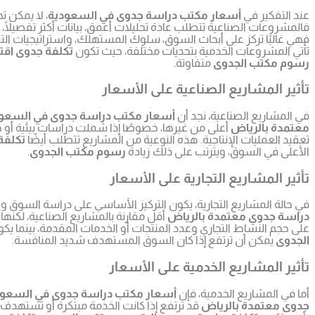
عند التفكير في
أسعار مكتب دراسة جدوى في السعودية
، لا يمكن ت
فالمشروعات الصناعية تتطلب عادة تحليلات أعمق، بيانات أكثر تفصيلًا
فهي غالبًا تركز على أبحاث السوق، سلوك المستهلك، واستراتيجيات ال
تأتي المشروعات الخدمية بتحديات مختلفة، حيث تكون
تكلفة جدوى اقت
رسوم مكتب الجدوى
متفاوتة.
تأثير المشاريع الصناعية على الأسعار
في المشاريع الصناعية، نجد أن
أسعار مكتب دراسة جدوى في السعو
معتمدة بالرياض
أعلى من غيرها، خصوصًا إذا شملت دراسات بيئية أو 
تعقيد العمليات الإنتاجية. هذه النوعية من المشاريع تتطلب أيضًا
تكلفة
الأعلى في السوق، ويترتب على ذلك زيادة
رسوم مكتب الجدوى
.
تأثير المشاريع التجارية على الأسعار
في حالة المشاريع التجارية، يكون التركيز الأساسي على دراسة السوق 
دراسة جدوى معتمدة بالرياض
أقل مقارنة بالمشاريع الصناعية، لك
على حجم النشاط التجاري وعدد المنتجات أو الخدمات المقدمة، بينما يك
الجدوى
يمكن أن ترتفع إذا كان السوق المستهدف شديد المنافسة.
تأثير المشاريع الخدمية على الأسعار
أما في المشاريع الخدمية، فإن
أسعار مكتب دراسة جدوى في السعود
جدوى معتمدة بالرياض
قد ترتفع إذا كانت الخدمة مبتكرة أو تستهدف