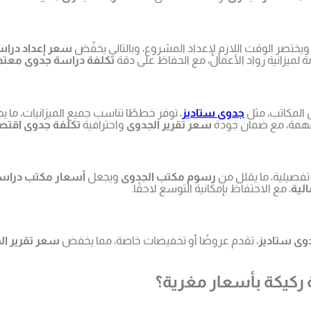
 ويختصر الوقت اللازم لإعداد المشروع، وبالتالي يخفّض
سعر إعداد درا
ة لميزانية رواد الأعمال، مع الحفاظ على دقة
تكلفة دراسة جدوى معتم
 المكاتب، مثل
جدوى ستاديز
، توفر خططًا تناسب جميع الميزانيات، ما 
المهمة، مع ضمان جودة
سعر تقرير الجدوى
واحترافية
تكلفة جدوى اقتص
تفصيلية، ما يقلل من
رسوم مكتب الجدوى
ويجعل
أسعار مكتب دراس
لية
، مع الاحتفاظ بإمكانية التوسع لاحقًا.
وى ستاديز
، تقدم عروضًا أو تخفيضات خاصة، مما يخفض
سعر تقرير ال
ركيكة بأسعار مغرية؟