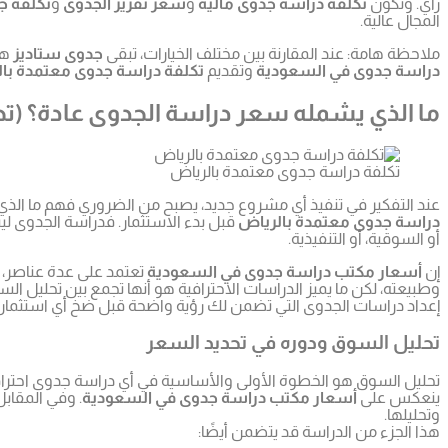
رأي. وتكون
تكلفة دراسة جدوى مالية
و
سعر تقرير الجدوى
و
تكلفة ج
المجال عالية.
ملاحظة هامة: عند المقارنة بين مختلف الخيارات، تبقى
جدوى ستاديز
هي
دراسة جدوى في السعودية
وتقديم
تكلفة دراسة جدوى معتمدة با
ما الذي يشمله سعر دراسة الجدوى عادة؟ (تحليل
تكلفة دراسة جدوى معتمدة بالرياض
عند التفكير في تنفيذ أي مشروع جديد، يصبح من الضروري فهم ما الذ
دراسة جدوى معتمدة بالرياض
قبل بدء الاستثمار. فدراسة الجدوى ل
أو السوقية، أو التنفيذية.
إن
أسعار مكتب دراسة جدوى في السعودية
تعتمد على عدة عناصر، م
وطبيعته، لكن ما يميز الدراسات الاحترافية هو أنها تجمع بين تحليل الس
إعداد دراسات الجدوى التي تضمن لك رؤية واضحة قبل ضخ أي استثمار
تحليل السوق ودوره في تحديد السعر
تحليل السوق هو الخطوة الأولى والأساسية في أي دراسة جدوى احترافي
ينعكس على
أسعار مكتب دراسة جدوى في السعودية
. وفي المقابل
وتحليلها.
هذا الجزء من الدراسة قد يتضمن أيضًا: