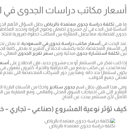
أسعار مكاتب دراسات الجدوى في ال
ما هي
تكلفة دراسة جدوى معتمدة بالرياض
يظل السؤال الأهم الذ
أساسيًا قبل البدء في أي مشروع، لضمان وضوح الرؤية وتحديد المخاطر
جدوى اقتصادية، مما يجعل المقارنة بين المكاتب خطوة ضرورية لاتخاذ ال
عند البحث في
أسعار مكتب دراسة جدوى في السعودية
، لا يمكن ت
إلى الأسعار المنخفضة، لكنه يكتشف لاحقًا أن التقرير لا يغطي كافة ا
بين
تكلفة استشارة جدوى
مبدئية وبين
سعر تقرير الجدوى
النهائي، 
إذا كنت تفكر في الاستثمار أو بدء مشروع جديد، فإن الاطلاع على
أسعا
عندما تبحث عن مكتب يجمع بين الاحترافية والخبرة. كثيرون يقعون ف
يكون استثمارًا بحد ذاته. وهنا يبرز دور الشركات المتخصصة التي تقدم 
تغطي جميع الجوانب.
وفي هذا السياق، يظل اسم
جدوى ستاديز
واحدًا من الأسماء البارزة
التقارير التي تلبي احتياجات السوق المحلي والعالمي. ومع المقارنة بين ا
الأمثل لأي مستثمر يبحث عن النجاح.
كيف تؤثر نوعية المشروع (صناعي – تجاري – 
تكلفة دراسة جدوى معتمدة بالرياض