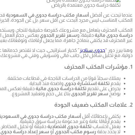
تكلفة دراسة جدوى معتمدة بالرياض
عندما تبحث عن أفضل
أسعار مكتب دراسة جدوى في السعودية
قد 
المكتب المناسب ليس مجرد البحث عن أقل سعر، بل عن الجودة، الخبرة،
المكتب المحترف يتعامل مع مشروعك كفرصة حقيقية للنجاح، ويستخدم أ
دراسة جدوى مالية
دقيقة، و
سعر تقرير الجدوى
يعكس حجم العمل ال
غير المحترف قد يكتفي بنماذج جاهزة، مما يجعل أرقامك وتوقعاتك بعيد
وهنا يبرز دور “
جدوى ستاديز
” كخيار استراتيجي، حيث لا تقتصر خدماتها
دولية، مع تحليل شامل لكل جانب مالي وتسويقي وفني في مشروعك.
1. مؤشرات المكتب المحترف
يمتلك سجلًا قويًا من الدراسات الناجحة في قطاعات مختلفة.
يقدم
تكلفة استشارة جدوى
واضحة منذ البداية.
يحرص على تقديم
تكلفة دراسة جدوى مالية
دقيقة تعكس المخ
يوضح
سعر تقرير الجدوى
بناءً على حجم وتعقيد المشروع.
2. علامات المكتب ضعيف الجودة
يكتفي بإعطائك أقل
أسعار مكتب دراسة جدوى في السعودية
يقدم أرقامًا عامة وغير مدعومة بدراسة سوق حقيقية.
يغفل احتساب
تكلفة جدوى اقتصادية
دقيقة أو تحليل المخاطر.
لا يحدد بدقة
رسوم مكتب الجدوى
أو
سعر إعداد دراسة جدوى
ق