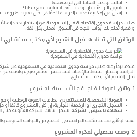
اطلب توضيح النقاط التي لم تفهمها
ناقش التوصيات إن وجدت أنها لا تتناسب مع خطتك
اسأل عن إمكانية تحديث الدراسة لاحقًا في حال تغيرت ظروف ا
طلب دراسة جدوى اقتصادية في السعودية
هو استثمار بحد ذاته، ل
واقعية تفتح لك أبواب النجاح في السوق المحلي بكل ثقة.
الوثائق التي تحتاجها قبل التقديم لأي مكتب استشاري 
دراسة جدوى اقتصادية في السعودية
عندما تبدأ رحلة طلب
دراسة جدوى اقتصادية في السعودية
عبر
شركة
الدراسة وضمان دقتها. فالإعداد الجيد يضمن تقديم صورة واضحة عن 
قبل التقديم لأي مكتب استشاري.
1. وثائق الهوية القانونية والتأسيسية للمشروع
الهوية الشخصية للمستثمرين:
بطاقات الهوية الوطنية أو جو
السجل التجاري أو الرخصة التجارية:
إن كان المشروع قائمًا أو ج
شهادة تأسيس الشركة:
تشمل بيانات الشركة القانونية مثل
هذه الوثائق تساعد مكتب الدراسة في التحقق من الجوانب القانونية وال
2. وصف تفصيلي لفكرة المشروع