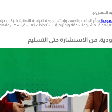
ة للمشروع.
عودية
يوفّر الوقت والجهد، ويُحسّن جودة الدراسة النهائية. شركات د
خدم أهداف مشروعك بدقة واحترافية. استعدادك المسبق يسهل عليهم 
دية: من الاستشارة حتى التسليم