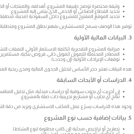
وثيقة مختصرة توضح طبيعة المشروع، أهدافه، والمنتجات أو ال
تحديد القطاع الصناعي أو الخدمي الذي ينتمي إليه المشروع.
تحديد الموقع المقترح للمشروع داخل السعودية (مدينة، منطقة ص
توفير هذا الوصف يسمح للمستشارين بفهم نطاق المشروع ومتطلباته
3. البيانات المالية الأولية
ميزانية المشروع التقديرية (تكلفة الاستثمار الأولي، النفقات التش
المصادر المحتملة للتمويل (تمويل ذاتي، قروض بنكية، مستثمرين 
توقعات الإيرادات الأولية (إن وجدت).
هذه البيانات تعتبر حجر الأساس لتحليل الجدوى المالية ومدى ربحية الم
4. الدراسات أو الأبحاث السابقة
إن أجريت أي بحوث سوقية أو دراسات مبدئية، مثل تحليل المنافسي
نتائج أي تجارب أو مشاريع تجريبية ذات صلة بالمشروع.
وجود هذه الدراسات يسرّع عمل المكتب الاستشاري ويزيد من دقة التح
5. بيانات إضافية حسب نوع المشروع
تصاريح أو تراخيص مبدئية (إن كانت مطلوبة لنوع النشاط).
أي اتفاقيات أو عقود مع موردين أو شركاء.