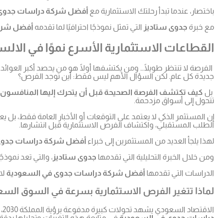
باختصار، عندما تبدأ رحلتك الاستثمارية مع
أفضل شركة دراسات جدوى
مع خبرة
جدوى ستاديز
التي تمثل نموذجًا احترافيًا لما تقدمه
أفضل شرك
القطاعات الاستثمارية الأسرع نموًا في ال
الفرصة لا تنتظر طويلًا… ومن يكتشفها أولًا هو من يحصد أكبر العوائ
جديدة كل عام. لكن السؤال الأهم ليس فقط: أين توجد الفرص؟
بل
كيف تكتشف الفرصة الصحيحة قبل أن يتحرك إليها المنافسون؟
تتحول إلى أسواق مزدحمة.
إن المستثمر الذكي لا يعتمد على التوقعات أو الأخبار العامة فقط، بل ي
الطلب المستقبلي، واكتشاف الفرص الاستثمارية قبل انتشارها.
لهذا يلجأ العديد من المستثمرين إلى خبراء
أفضل شركة دراسات جدوى
ومن خلال الخبرة التحليلية التي تقدمها
جدوى ستاديز
، والتي تعد نموذجً
الدراسات التي تقدمها
أفضل شركة دراسات جدوى في السعودية
لا
لماذا تتغير الفرص الاستثمارية بسرعة في السوق الس
الاقتصاد السعودي يشهد تحولات كبيرة مدفوعة برؤية المملكة 2030، وهو ما أدى إلى ظهور قطاعات جديدة وتوسع قطاعات أخرى بشكل غير مسبوق. وهنا يظهر الدور التحليلي الذي تقدمه
دراسات جدوى في السعودية
في متابعة هذه التغيرات وتحليلها بدقة.