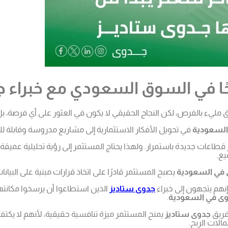
ًا في السوق السعودي مع خبراء ج
يء بالفرص، لكن النجاح الحقيقي لا يكون في العثور على أي فرصة، بل 
السعودية
في تحويل الأفكار الاستثمارية إلى مشاريع مدروسة وقابلة لل
ات جديدة باستمرار. ولهذا يحتاج المستثمر إلى رؤية تحليلية عميقة 
يع.
في السعودية
يصبح المستثمر قادرًا على اتخاذ قرارات مبنية على البي
نهم يتجهون إلى خبراء
جدوى ستاديز
الذين استطاعوا أن يرسخوا مكانتهم
ى في السعودية
.
ريق
جدوى ستاديز
يمنح المستثمر ميزة تنافسية حقيقية، لأنهم لا يكت
الات الربح.