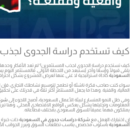
كيف تستخدم دراسة الجدوى لجذب 
كيف تستخدم دراسة الجدوى لجذب المستثمرين؟ لم تعد الأفكار وحدها 
يلقى قبولًا واسعًا وآخر يُستبعد من اللحظة الأولى. فالمستثمر اليوم 
السعودية
كأداة استراتيجية لا غنى عنها لعرض المشروع بشكل احترا
سواء كنت صاحب فكرة ناشئة أو تطمح لتوسيع نشاطك التجاري، فإن إ
المالية، والفنية. وهذا ما يجعل المستثمر أكثر ثقة في قدرتك على تحقيق
وفي ظل النمو المتسارع لبيئة الأعمال السعودية، أصبح اللجوء إلى
شركة
المعلومات وتحليلها بشكل يعكس الواقع الاقتصادي المحلي. وهنا تبرز
يمتلكون فهماً عميقاً للسوق السعودي بمختلف قطاعاته.
إن اختيارك العمل مع
شركة دراسات جدوى في السعودية
ذات خبرة 
السعودية
بأسلوب مخصص يناسب تطلعات السوق ويبرز الجوانب الأكثر