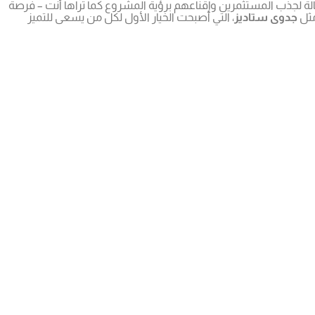
ة لجذب المستثمرين وإقناعهم برؤية المشروع كما تراها أنت – فرصة
مثل
جدوى ستاديز
، التي أصبحت الخيار الأول لكل من يسعى للتميز