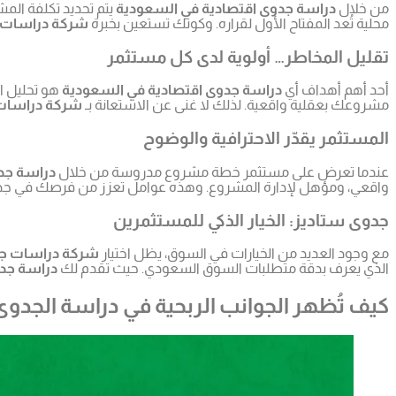
من خلال
دراسة جدوى اقتصادية في السعودية
يتم تحديد تكلفة المش
محلية تُعد المفتاح الأول لقراره. وكونك تستعين بخبرة
شركة دراسات 
تقليل المخاطر… أولوية لدى كل مستثمر
أحد أهم أهداف أي
دراسة جدوى اقتصادية في السعودية
هو تحليل ال
مشروعك بعقلية واقعية. لذلك لا غنى عن الاستعانة بـ
شركة دراسات
المستثمر يقدّر الاحترافية والوضوح
عندما تعرض على مستثمر خطة مشروع مدروسة من خلال
دراسة جد
واقعي، ومؤهل لإدارة المشروع. وهذه عوامل تعزز من فرصك في جذب ال
جدوى ستاديز: الخيار الذكي للمستثمرين
مع وجود العديد من الخيارات في السوق، يظل اختيار
شركة دراسات جد
الذي يعرف بدقة متطلبات السوق السعودي. حيث تقدم لك
دراسة جدو
كيف تُظهر الجوانب الربحية في دراسة الجد