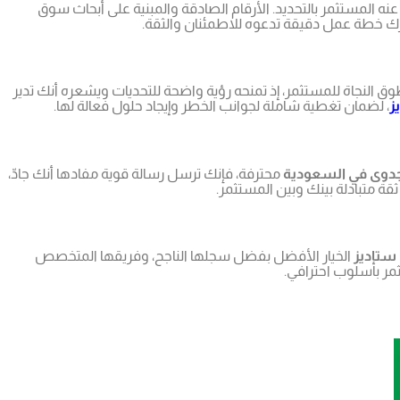
عنه المستثمر بالتحديد. الأرقام الصادقة والمبنية على أبحاث سوق
ك خطة عمل دقيقة تدعوه للاطمئنان والثقة.
ق النجاة للمستثمر، إذ تمنحه رؤية واضحة للتحديات ويشعره أنك تدير
ز
، لضمان تغطية شاملة لجوانب الخطر وإيجاد حلول فعالة لها.
دوى في السعودية
محترفة، فإنك ترسل رسالة قوية مفادها أنك جادّ،
قة متبادلة بينك وبين المستثمر.
ستاديز
الخيار الأفضل بفضل سجلها الناجح، وفريقها المتخصص
ر بأسلوب احترافي.