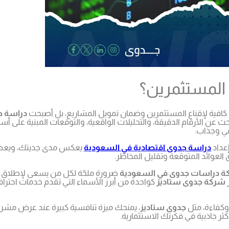
المستثمرين؟
كافية لإقناع المستثمرين وضمان تمويل المشاريع، بل أصبحت
دراسة ج
يبحث عن الأرقام الدقيقة، والتحليلات الواقعية، والتوقعات المبنية على
في وجذاب.
عداد
دراسة جدوى اقتصادية في السعودية
يعكس مدى جديتك، ويعطي ا
 العوائد المتوقعة وتقليل المخاطر.
 دراسات جدوى في السعودية
ضرورة ملحّة لكل من يسعى لإطلاق م
شركة جدوى ستاديز
كواحدة من أبرز الأسماء التي تقدم خدمات احترافي
وكفاءة، مثل
جدوى ستاديز
، يمنحك ميزة تنافسية كبيرة عند عرض مشرو
 جاذبية في فكرتك الاستثمارية.