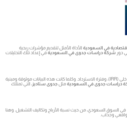
قتصادية في السعودية
الأداة الأمثل لتقديم مؤشرات ربحية
تي دور
شركة دراسات جدوى في السعودية
في إعداد تلك التحليلات
على إبراز المؤشرات المالية التي تهم المستثمر مثل: صافي الربح المتوقع، معدل العائد الداخلي (IRR)، وفترة الاسترداد. وكلما كانت هذه البيانات موثوقة ومبنية
 دراسات جدوى في السعودية
مثل
جدوى ستاديز
، التي تمتلك
في السوق السعودي، من حيث نسبة الأرباح وتكاليف التشغيل. وهنا
 واقعي وجذاب.