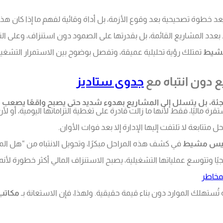
ُعد خطوة تصحيحية بعد وقوع الأزمة، بل أداة وقائية لفهم ما إذا كان هذا 
 بعدد المشاريع القائمة، بل بقدرتها على الصمود دون استنزاف، وعلى ال
مشيط
تمتلك رؤية تحليلية عميقة، وتفصل بوضوح بين الاستمرار التشغيلي ا
ع دون انتباه مع
جدوى ستاديز
جئة، بل يتسلل إلى المشاريع بهدوء شديد حتى يصبح واقعًا يصعب ت
يًا، فقط لأنها ما زالت قادرة على تغطية التزاماتها اليومية، أو لأن ال
ل متتابعة لا تلتفت إليها الإدارة إلا بعد فوات الأوان.
خميس مشيط
في كشف هذه المراحل مبكرًا، وتحويل الانتباه من “هل ال
 وتتوسع عملياتها التشغيلية، يصبح الاستنزاف المالي أكثر خطورة لأن
لمخاطر
هلك الموارد دون بناء قيمة حقيقية. ولهذا، فإن الاستعانة بـ
مكاتب