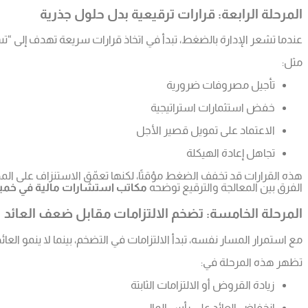
المرحلة الرابعة: قرارات ترقيعية بدل حلول جذرية
عندما تشعر الإدارة بالضغط، تبدأ في اتخاذ قرارات سريعة تهدف إلى “تسي
مثل:
تأجيل مصروفات ضرورية
خفض استثمارات استراتيجية
الاعتماد على تمويل قصير الأجل
تجاهل إعادة الهيكلة
هذه القرارات قد تخفف الضغط مؤقتًا، لكنها تعمّق الاستنزاف على ال
الفرق بين المعالجة والترقيع توضحه
مكاتب استشارات مالية في خ
المرحلة الخامسة: تضخم الالتزامات مقابل ضعف العائد
مع استمرار المسار نفسه، تبدأ الالتزامات في التضخم، بينما لا ينمو العائ
تظهر هذه المرحلة في:
زيادة القروض أو الالتزامات الثابتة
انخفاض العائد على رأس المال