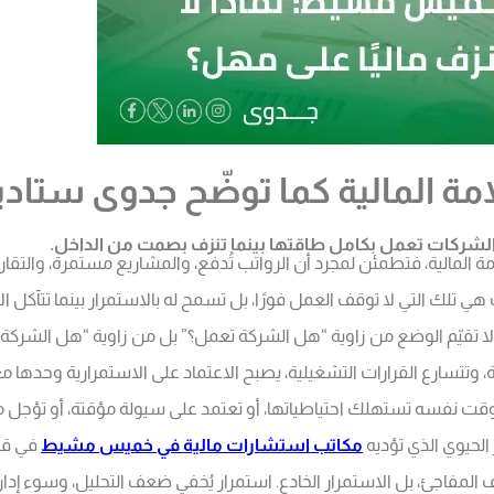
مة المالية كما توضّح جدوى ستادي
 الشركات تعمل بكامل طاقتها بينما تنزف بصمت من الداخل.
ة المالية، فتطمئن لمجرد أن الرواتب تُدفع، والمشاريع مستمرة، والتقاري
ت هي تلك التي لا توقف العمل فورًا، بل تسمح له بالاستمرار بينما تتآك
لا تقيّم الوضع من زاوية “هل الشركة تعمل؟” بل من زاوية “هل الشركة آمن
ارع القرارات التشغيلية، يصبح الاعتماد على الاستمرارية وحدها معيار
وقت نفسه تستهلك احتياطياتها، أو تعتمد على سيولة مؤقتة، أو تؤجل م
 الحيوي الذي تؤديه
مكاتب استشارات مالية في خميس مشيط
في قرا
مفاجئ، بل الاستمرار الخادع. استمرار يُخفي ضعف التحليل، وسوء إدارة ال