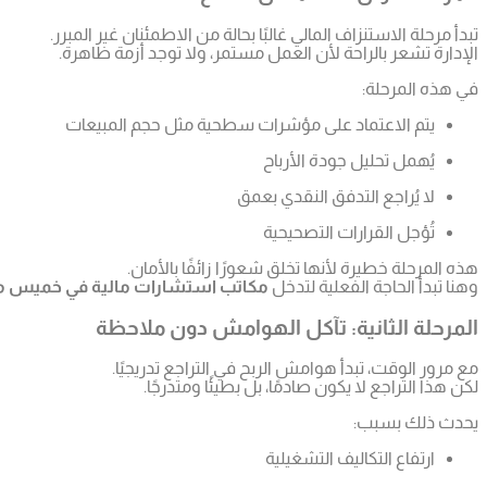
تبدأ مرحلة الاستنزاف المالي غالبًا بحالة من الاطمئنان غير المبرر.
الإدارة تشعر بالراحة لأن العمل مستمر، ولا توجد أزمة ظاهرة.
في هذه المرحلة:
يتم الاعتماد على مؤشرات سطحية مثل حجم المبيعات
يُهمل تحليل جودة الأرباح
لا يُراجع التدفق النقدي بعمق
تُؤجل القرارات التصحيحية
هذه المرحلة خطيرة لأنها تخلق شعورًا زائفًا بالأمان.
وهنا تبدأ الحاجة الفعلية لتدخل
مكاتب استشارات مالية في خميس
المرحلة الثانية: تآكل الهوامش دون ملاحظة
مع مرور الوقت، تبدأ هوامش الربح في التراجع تدريجيًا.
لكن هذا التراجع لا يكون صادمًا، بل بطيئًا ومتدرجًا.
يحدث ذلك بسبب:
ارتفاع التكاليف التشغيلية