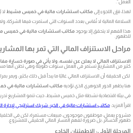
العمل”.
لهذا، فإن اللجوء إلى
مكاتب استشارات مالية في خميس مشيط
لا ي
السلامة المالية لا تُقاس بعدد السنوات التي استمرت فيها الشركة، ولا
هذا الفهم لا يتحقق إلا بوجود
مكاتب استشارات مالية في خميس 
للظهور.
مراحل الاستنزاف المالي التي تمر بها المشاري
الاستنزاف المالي لا يعلن عن نفسه، ولا يأتي في صورة خسارة مفا
كثير من المشاريع تستمر في العمل سنوات طويلة وهي تظن أنها مستقرة مال
لكن الحقيقة أن الاستنزاف المالي غالبًا ما يبدأ قبل ذلك بكثير، ويمر بمراح
هنا يظهر الدور الجوهري الذي تؤديه
مكاتب استشارات مالية في 
في بيئة اقتصادية نشطة مثل خميس مشيط، حيث تنمو المشاريع تدريجيًا
اقرأ المزيد:
مكاتب استشارات مالية في الخبر: شريك استراتيجي لإدارة ا
مشروع يعمل، موظفون موجودون، مبيعات مستمرة، لكن في الخلفية تُست
ظهور الخسائر، بل ضرورة لفهم المسار المالي الحقيقي للمشروع.
المرحلة الأولى: الاطمئنان الخادع