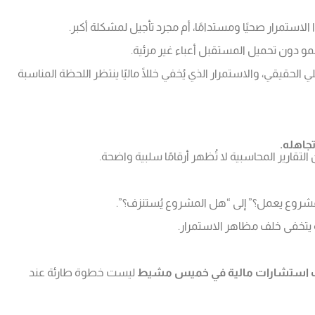
الاستمرار صحيًا ومستدامًا، أم مجرد تأجيل لمشكلة أكبر.
نمو دون تحميل المستقبل أعباء غير مرئية.
لحقيقي، والاستمرار الذي يُخفي خللًا ماليًا ينتظر اللحظة المناسبة
جاهله.
تقارير المحاسبية لا تُظهر أرقامًا سلبية واضحة.
مشروع يعمل؟” إلى “هل المشروع يُستنزف؟”.
ه يتخفى خلف مظاهر الاستمرار.
 استشارات مالية في خميس مشيط
ليست خطوة طارئة عند