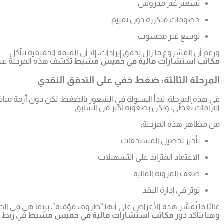
تسعير غير مدروس
خصومات متكررة دون تقييم
توسع غير محسوب
ورغم أن المشروع ما زال يحقق إيرادات، إلا أن القيمة الحقيقية تتآكل.
مكاتب استشارات مالية في خميس مشيط
تكشف هذه المرحلة عبر ت
المرحلة الثالثة: ضغط خفي على التدفق النقدي
في هذه المرحلة، تبدأ السيولة في الشعور بالضغط، لكن دون أزمة مباش
التزامات تُغطى، ولكن بصعوبة أكبر من السابق.
من مظاهر هذه المرحلة:
تأخير تحصيل المستحقات
الاعتماد المتزايد على التسهيلات
ضعف المرونة المالية
توتر في إدارة النقد
غالبًا ما تُفسَّر هذه الأعراض على أنها “ظروف مؤقتة”، بينما هي في ا
وهنا يتأكد دور
مكاتب استشارات مالية في خميس مشيط
في ربط ال