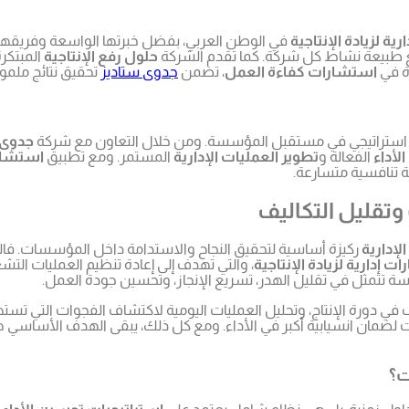
ية لزيادة الإنتاجية
في الوطن العربي، بفضل خبرتها الواسعة وفريق
ع طبيعة نشاط كل شركة. كما تقدم الشركة
حلول رفع الإنتاجية
المبتكر
زة في
استشارات كفاءة العمل
، تضمن
جدوى ستاديز
تحقيق نتائج ملمو
 استراتيجي في مستقبل المؤسسة. ومن خلال التعاون مع شركة
جدوى 
لأداء
الفعالة و
تطوير العمليات الإدارية
المستمر. ومع تطبيق
استشار
ة تنافسية متسارعة.
وتقليل التكاليف
لإدارية
ركيزة أساسية لتحقيق النجاح والاستدامة داخل المؤسسات. فا
 إدارية لزيادة الإنتاجية
، والتي تهدف إلى إعادة تنظيم العمليات التش
سة تتمثل في تقليل الهدر، تسريع الإنجاز، وتحسين جودة العمل.
 دورة الإنتاج، وتحليل العمليات اليومية لاكتشاف الفجوات التي تست
لضمان انسيابية أكبر في الأداء. ومع كل ذلك، يبقى الهدف الأساسي 
ت؟