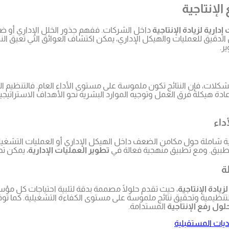
لإنتاجية
دارية لزيادة الإنتاجية
داخل الشركات. ففهم جذور الخلل الإداري أو ض
ل الدقيق للعمليات والهيكل الإداري، يمكن اكتشاف العوائق التي تعيق ا
ر.
لات، فإن النتائج تكون ملموسة على مستوى الأداء العام. فالتنظيم ال
 إعادة هيكلة فرق العمل وتوجيه الموارد البشرية نحو الأهداف الاستراتيج
داء
 شاملة حول مكامن الضعف داخل الهيكل الإداري أو العمليات التشغيلية
لتطبيق. ومع تطبيق منهجية فعالة في
تطوير العمليات الإدارية
، يمكن تح
ة
يادة الإنتاجية
، حيث تقدم حلولًا مصممة بدقة لتلبية احتياجات كل مؤ
لتنظيمية وتحقيق نتائج ملموسة على مستوى الكفاءة التشغيلية. كما توف
لول رفع الإنتاجية
المستدامة.
ديات المستقبلية