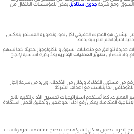
ي السوق. ومع شركة
جدوى ستاديز
، يمكن للمؤسسات الانتقال من
نصر البشري هو المحرك الحقيقي لكل نمو، وتطويره المستمر ينعكس
يد احتياجاتهم التدريبية بدقة.
ديدة تتوافق مع متطلبات السوق والتكنولوجيا الحديثة. كما تسهم
ام. ولا شك أن
تطوير العمليات الإدارية
يعدّ ركيزة أساسية لإنجاح
ا تحقق نموًا في إنتاجيتها بنسبة قد تتجاوز 25%. ويرجع ذلك إلى أن التدريب يرفع من مستوى الكفاءة، ويقلل من الأخطاء، ويزيد من سرعة إنجاز
للموظفين بما يتناسب مع أهداف الشركة.
ير العمليات. كما تُستخدم
استراتيجيات تحسين الأداء
لتقييم نتائج
إنتاجية
المتكاملة، يمكن رفع أداء الموظفين وتحقيق أقصى استفادة
ج التدريب ضمن هيكل الشركة، بحيث يصبح عملية مستمرة وليست