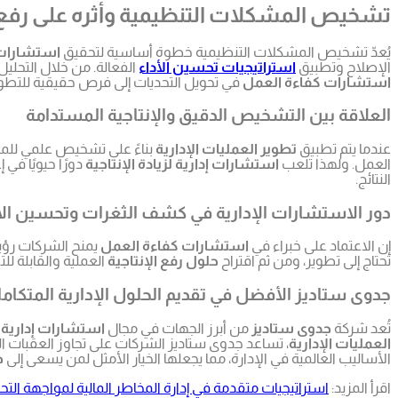
تشخيص المشكلات التنظيمية وأثره على رفع ا
يُعدّ تشخيص المشكلات التنظيمية خطوة أساسية لتحقيق
استشارات إ
الإصلاح وتطبيق
استراتيجيات تحسين الأداء
الفعالة. من خلال التحلي
استشارات كفاءة العمل
في تحويل التحديات إلى فرص حقيقية للتطوي
العلاقة بين التشخيص الدقيق والإنتاجية المستدامة
عندما يتم تطبيق
تطوير العمليات الإدارية
بناءً على تشخيص علمي للمشك
العمل. ولهذا تلعب
استشارات إدارية لزيادة الإنتاجية
دورًا حيويًا في
النتائج.
دور الاستشارات الإدارية في كشف الثغرات وتحسين الأ
إن الاعتماد على خبراء في
استشارات كفاءة العمل
يمنح الشركات رؤية
تحتاج إلى تطوير، ومن ثم اقتراح
حلول رفع الإنتاجية
العملية والقابلة ل
جدوى ستاديز الأفضل في تقديم الحلول الإدارية المتكامل
تُعد شركة
جدوى ستاديز
من أبرز الجهات في مجال
استشارات إدارية لز
العمليات الإدارية
، تساعد جدوى ستاديز الشركات على تجاوز العقبات ا
الأساليب العالمية في الإدارة، مما يجعلها الخيار الأمثل لمن يسعى إلى
ح
اقرأ المزيد:
استراتيجيات متقدمة في إدارة المخاطر المالية لمواجهة التح