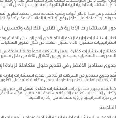
إدارة الوقت داخل المؤسسات ليست مجرد تنظيم للمواعيد أو وضع جد
خلال
استشارات إدارية لزيادة الإنتاجية
، يتم تحليل سير العمل الحالي 
تُستخدم في هذا الإطار أدوات رقمية متقدمة ضمن خطط
تطوير العم
حدوثها. وبالاعتماد على
حلول رفع الإنتاجية
المناسبة، يمكن تحقيق توازن
دور الاستشارات الإدارية في تقليل التكاليف وتحسين اس
تعتبر
استشارات إدارية لزيادة الإنتاجية
من أنجح الوسائل لتحقيق وفورا
استراتيجيات تحسين الأداء
لتقليل الفاقد. من خلال
تطوير العمليات ا
كما تتيح
استشارات كفاءة العمل
للشركات فهماً دقيقاً للعلاقة بين 
المصروفات التشغيلية بنسبة تتراوح بين 20% إلى 40% من خلال تحسين التنظيم الداخلي وزيادة فعالية العمليات.
جدوى ستاديز الأفضل في تقديم حلول متكاملة لزيادة الإن
تُعد
جدوى ستاديز
من الشركات الرائدة في تقديم
استشارات إدارية لزي
الشركة بقدرتها على تطوير منظومات عمل متكاملة تعتمد على
تطوير 
كما تقدم جدوى ستاديز برامج
استشارات كفاءة العمل
التي تمزج بين 
وتحليل البيانات، استطاعت الشركة مساعدة العديد من المؤسسات في خفض
من خبرة استراتيجية ورؤية متقدمة في الإدارة الحديثة.
الخلاصة
إن الجمع بين
استشارات إدارية لزيادة الإنتاجية
و
تطوير العمليات الإد