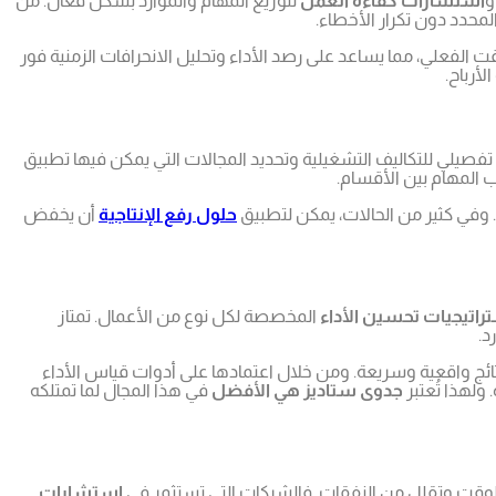
استشارات كفاءة العمل
لتوزيع المهام والموارد بشكل فعّال. من
لمحدد دون تكرار الأخطاء.
قت الفعلي، مما يساعد على رصد الأداء وتحليل الانحرافات الزمنية فور
لأرباح.
فصيلي للتكاليف التشغيلية وتحديد المجالات التي يمكن فيها تطبيق
ب المهام بين الأقسام.
د. وفي كثير من الحالات، يمكن لتطبيق
حلول رفع الإنتاجية
أن يخفض
راتيجيات تحسين الأداء
المخصصة لكل نوع من الأعمال. تمتاز
د.
تائج واقعية وسريعة. ومن خلال اعتمادها على أدوات قياس الأداء
ولهذا تُعتبر
جدوى ستاديز هي الأفضل
في هذا المجال لما تمتلكه
لوقت وتقلل من النفقات. فالشركات التي تستثمر في
استشارات