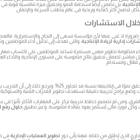
لإنتاجية
، بل تضمن أيضًا استدامة النمو وتحقيق ميزة تنافسية قوية ف
لابتكار، لتصبح أكثر كفاءة وربحية في عالم يتطلب السرعة والإتقان.
خلال الاستشارات
ضرورة لا غنى عنها لأي مؤسسة تسعى إلى النجاح والاستمرارية. فالع
رات إدارية لزيادة الإنتاجية
، والتي تهدف إلى تحليل أداء الموظفين وتحد
 منظومة تطوير مهني مستمرة تساعد الموظفين على اكتساب مهارات ج
باشر، لضمان تحقيق نتائج ملموسة على مستوى الإنتاجية والأداء الع
 فعّال ومستدام.
تؤكد الدراسات الحديثة أن الشركات التي تستثمر في تدريب موظفيه
وضع برامج تدريبية دقيقة تستهدف تطوير القدرات الفنية والسلوكية 
الفرق، ومن ثم تصميم خطط تدريبية تركز على المهارات الأكثر تأثيرًا في س
وكل مورد مالي يُستثمر يعود بفائدة ملموسة. وعبر تطبيق
حلول رفع ال
اري الذي يُطبّق من خلاله. فهنا يأتي دور
تطوير العمليات الإدارية
في دم