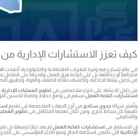
كيف تعزز الاستشارات الإدارية من 
في عالم تتسارع فيه وتيرة التغيرات الاقتصادية والتكنولوجية، أصبحت
ال
منتجاتها أو خدماتها، بل على كفاءة فرق العمل وقدرتها على التفاعل بمر
من تحليل بيئتها الداخلية، واكتشاف نقاط الضعف والقوة، وتطبيق أف
من خلال الاعتماد على خبراء متخصصين في
تطوير العمليات الإدارية
،
استشارات كفاءة العمل
تسهم في وضع خطط واضحة لتحسين التواصل ب
وتُعتبر شركة
جدوى ستاديز
من أبرز الجهات المتخصصة في تقديم
استش
طبيعة كل نشاط تجاري. ومن خلال نهجها المتكامل في
تطوير العمليا
والتنظيمي.
إن الاستثمار في
استشارات كفاءة العمل
لم يعد خيارًا ترفيهيًا، ب
الإنتاجية
التي تضمن استدامة النجاح ونمو الأداء المؤسسي على المدى