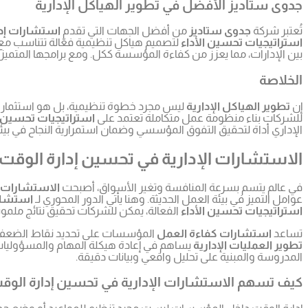
جدوى ستاديز الأفضل في تطوير الهياكل الإدارية
تُعتبر شركة
جدوى ستاديز
من أفضل الجهات التي تقدم
استشارات إدار
استراتيجيات تحسين الأداء
لتصميم هياكل تنظيمية فعّالة تتناسب م
بين الإدارات، مما يعزز من كفاءة المؤسسة ككل. ومع برامجها المتمي
الخلاصة
إن
تطوير الهياكل الإدارية
ليس مجرد خطوة تنظيمية، بل هو استثمار
للشركات بناء منظومة عمل متكاملة تعتمد على
استراتيجيات تحسين ا
الإداري أداة لتحقيق التفوق المؤسسي وضمان استمرارية النجاح في بيئ
الاستشارات الإدارية في تحسين إدارة الوقت 
في عالم يتسم بسرعة المنافسة وتغير الأسواق، أصبحت
الاستشارات ا
عوامل التميز في بيئة العمل الحديثة. وهنا يأتي الدور المحوري لـ
استشارات
استراتيجيات تحسين الأداء
الفعالة، يمكن للشركات تحقيق نتائج ملمو
تساعد
استشارات كفاءة العمل
المؤسسات على تحديد نقاط الضعف في
تطوير العمليات الإدارية
يساهم في إعادة هيكلة المهام والمسؤوليات 
المدروسة والمبنية على تحليل واقعي وبيانات دقيقة.
كيف تسهم الاستشارات الإدارية في تحسين إدارة الوق