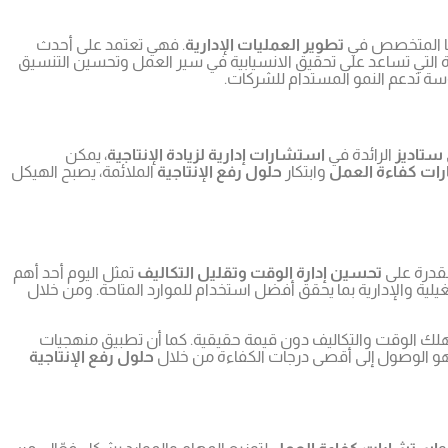
ها المتخصص في
تطوير العمليات الإدارية
. فهي تعتمد على أحدث
ة التي تساعد على تحقيق الانسيابية في سير العمل وتحسين التنسيق
سة تدعم النمو المستدام للشركات.
ستاديز
الرائدة في
استشارات إدارية لزيادة الإنتاجية
، يمكن
ات كفاءة العمل
وابتكار
حلول رفع الإنتاجية
الملائمة، يصبح الهيكل
لقدرة على
تحسين إدارة الوقت وتقليل التكاليف
تمثل اليوم أحد أهم
غيلية والإدارية بما يحقق أفضل استخدام للموارد المتاحة. ومن خلال
هلك الوقت والتكاليف دون قيمة حقيقية. كما أن تطبيق منهجيات
هو الوصول إلى أقصى درجات الكفاءة من خلال
حلول رفع الإنتاجية