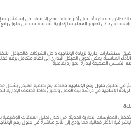
نطلاق نحو بناء بيئة عمل أكثر فاعلية. ومع الاعتماد على
استشارات إدار
 واقعية من خلال
تطوير العمليات الإدارية
الشاملة. فبفضل
حلول رفع ا
قيق
استشارات إدارية لزيادة الإنتاجية
داخل الشركات. فالهياكل التنظ
أداء
المناسبة، يمكن تحويل الهيكل الإداري إلى نظام متكامل يرفع كفا
ع الأسس الصحيحة لإدارة الموارد بفاعلية.
سيًا في تطبيق
حلول رفع الإنتاجية
. فعندما يتم تصميم الهيكل بشكل م
يادة الإنتاجية
في دراسة بيئة العمل وتحليل نقاط الضعف الإدارية، لت
اءة
ا لأفضل الممارسات الإدارية الحديثة، من خلال تحليل العلاقات الوظيفية 
شرافية الأكثر فعالية، مما يؤدي إلى نتائج مباشرة في
حلول رفع الإنتاج