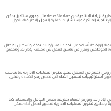
ية لزيادة الإنتاجية
من جهة متخصصة مثل
جدوى ستاديز
، يمكن
لإنتاجية
المبتكرة و
استشارات كفاءة العمل
الاحترافية، يتحول
يمية الواضحة تُساعد على تحديد المسؤوليات بدقة، وتسهيل الاتصال
ءة الموظفين ويعزز من تناسق العمل بين مختلف الإدارات. ولتحقيق
دروس، يُصبح من السهل تنفيذ
تطوير العمليات الإدارية
بما يتناسب
طبيق
استراتيجيات تحسين الأداء
التي تضمن رفع الكفاءة وتقليل
بين الإدارات، وتوزيع المهام بطريقة تضمن التكامل والانسجام. كما
ية
وتطبيق
تطوير العمليات الإدارية
لتحقيق أفضل أداء ممكن.