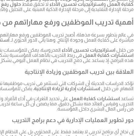
كفاءة العمل
و
استراتيجيات تحسين الأداء
لا تحقق فقط
حلول رفع ا
مرحلة الإدارة التقليدية إلى مرحلة الإدارة الذكية المبنية على التحليل وا
أهمية تدريب الموظفين ورفع مهاراتهم من 
في عالم يتطور بسرعة مذهلة، أصبح تدريب الموظفين ورفع مهاراتهم 
مباشرة على كفاءة العمل وجودة الإنتاج. وهنا يأتي الدور الحيوي لـ
استشا
من خلال
استراتيجيات تحسين الأداء
المدروسة، يمكن للمؤسسات بناء
استشارات كفاءة العمل
في ربط التدريب بالأهداف المؤسسية بشكل م
هذه البرامج، إذ يساعد على دمج التدريب في نظام العمل اليومي بشكل
العلاقة بين تدريب الموظفين وزيادة الإنتاجية
المهام. من خلال
استشارات إدارية لزيادة الإنتاجية
، يمكن للمؤسسات 
تساعد
استشارات كفاءة العمل
على تحديد الثغرات في أداء الأفراد و
التدريب وقياس العائد منه بشكل دقيق، مما يضمن أن كل ساعة تدريب 
من رأس المال البشري داخل المؤسسة.
دور تطوير العمليات الإدارية في دعم برامج التدريب
إن نجاح أي برنامج تدريبي لا يعتمد فقط على المحتوى، بل على النظام الإد