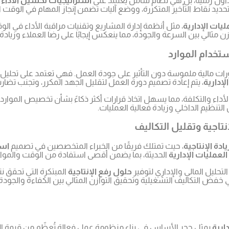
اول زمنية، بل هي نظام شامل يعتمد على
استراتيجيات تحسين الأداء
و
لتحديد نقاط التأخير المتكررة، ووضع آليات تضمن إنجاز المهام في الوقت ا
ليات الإدارية
، مثل أنظمة إدارة المشاريع وتقنيات مراقبة الأداء في الو
 مثالي بين السرعة والجودة، مما ينعكس إيجابًا على رضا العملاء وزيادة ا
تخدام الموارد
ت مالية ملموسة دون التأثير على جودة العمل. فهي تعتمد على تحليل ت
لإدارية
، يتم إعادة تصميم دورة العمل لتقليل الجهد المكرر، وتجنب تضار
الأداء والتكلفة، مما يسهل اتخاذ قرارات أكثر ذكاءً بشأن تخصيص الموار
تاجية وتقليل التكاليف
ادة الإنتاجية
، حيث تمتلك فريقًا من الخبراء المتخصصين في تصميم
است
العمليات الإدارية
الحديثة، بما يضمن أقصى استفادة من الوقت والموار
التحليل المالي والإداري لتوفير
حلول رفع الإنتاجية
المبتكرة التي تحقق ن
 التكاليف التشغيلية وتحقيق التوازن المثالي بين الكفاءة والجودة. 
ارية
يمثل حجر الأساس في بناء منظومة عمل فعالة تُعظّم من قيمة ا