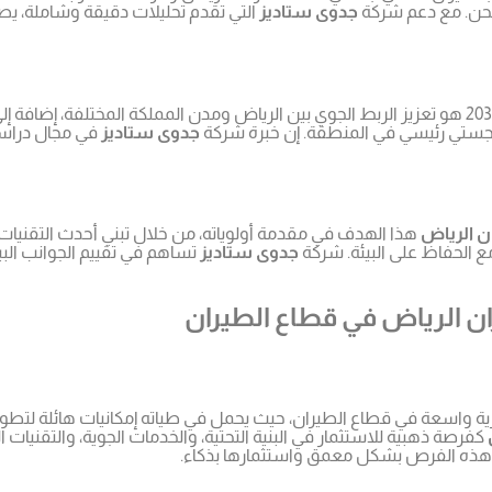
لشحن. مع دعم شركة
جدوى ستاديز
التي تقدم تحليلات دقيقة وشاملة، يص
ضمن رؤية السعودية 2030 هو تعزيز الربط الجوي بين الرياض ومدن المملكة المختلف
لوجستي رئيسي في المنطقة. إن خبرة شركة
جدوى ستاديز
في مجال دراسات
 الرياض
هذا الهدف في مقدمة أولوياته، من خلال تبني أحدث التقنيات 
جدوى ستاديز
تساهم في تقييم الجوانب البي
ن الرياض في قطاع الطيران
مارية واسعة في قطاع الطيران، حيث يحمل في طياته إمكانيات هائلة لتطو
كفرصة ذهبية للاستثمار في البنية التحتية، والخدمات الجوية، والتقنيات
 هذه الفرص بشكل معمق واستثمارها بذكاء.