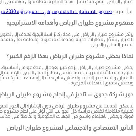
طيران الرياض اليوم، حيث تمثل هذه المبادرة نقطة تحول مهمة في تاري
اقرأ المزيد:
صندوق الاستثمارات العامة وسواني – تحقيق رؤية 2030 من الصحراء إلى الأسواق
مفهوم مشروع طيران الرياض وأهدافه الاستراتيجية
يرتكز مشروع طيران الرياض على عدة ركائز استراتيجية تهدف إلى تط
للطيران يشمل مطارات حديثة، وخدمات متطورة، وأنظمة نقل متقدمة. و
السفر المحلي والدولي.
لماذا يحظى مشروع طيران الرياض بهذا الزخم الكبير؟
يحظى مشروع طيران الرياض بزخم كبير يعود إلى عدة عوامل أساسية، أو
يخلق حاجة ملحة لمشروعات ضخمة في قطاع النقل الجوي. بالإضافة إلى
بالطيران والسياحة والتجارة. ولضمان نجاح هذه الرؤية، تلعب شركة جدوى 
ويضمن تحقيق الأهداف المرجوة.
دور شركة جدوى ستاديز في إنجاح مشروع طيران الريا
لا يمكن الحديث عن مشروع طيران الرياض دون الإشارة إلى الدور الحيو
تحليلية متكاملة تضمن دراسة كل الجوانب التي تؤثر على نجاح مشروع طي
قوية، ويحظى باهتمام واسع من الجهات الحكومية والخاصة على حد سو
التأثير الاقتصادي والاجتماعي لمشروع طيران الرياض