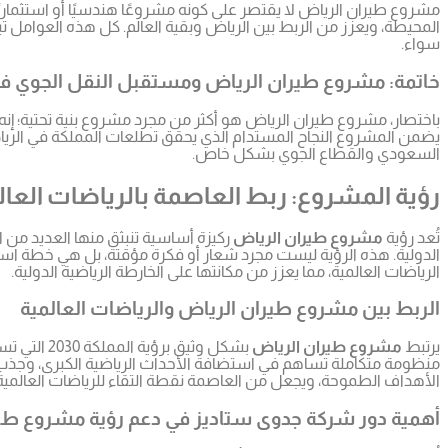
مشروع طيران الرياض لا يقتصر على كونه مشروعًا هندسيًا أو استثماريً
المحيطة، ويعزز من الربط بين الرياض وبقية العالم. كل هذه العوامل 
سواء.
خاتمة: مشروع طيران الرياض ومستقبل النقل الجوي في
باختصار، مشروع طيران الرياض هو أكثر من مجرد مشروع بنية تحتية؛ 
يضمن المشروع النجاح المستدام الذي يحقق تطلعات المملكة في الريادة 
السعودي والقطاع الجوي بشكل خاص.
رؤية المشروع: ربط العاصمة بالرياضات العال
تُعد رؤية
مشروع طيران الرياض
ركيزة أساسية تنبثق منها العديد من ا
الدولية. هذه الرؤية ليست مجرد شعار أو فكرة مؤقتة، بل هي خطة اس
الرياضات العالمية، مما يعزز من مكانتها على الخارطة الرياضية الدولية.
الربط بين مشروع طيران الرياض والرياضات العالمية
يرتبط
مشروع طيران الرياض
بشكل وثيق
منظومة متكاملة تساهم في استضافة الأحداث الرياضية الكبرى، وجذب ا
الأهداف الطموحة، ويجعل من العاصمة نقطة التقاء للرياضات العالمية
أهمية دور شركة جدوى ستاديز في دعم رؤية مشروع طي