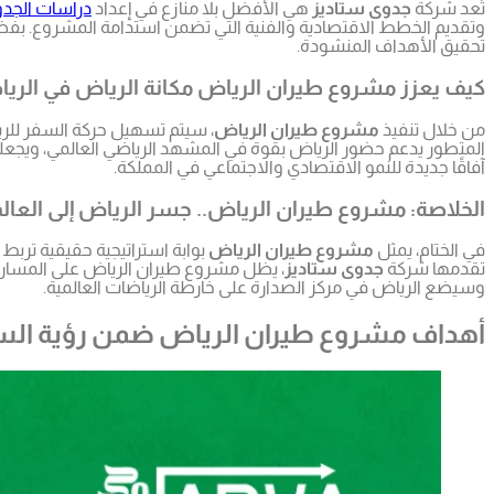
تُعد شركة
جدوى ستاديز
هي الأفضل بلا منازع في إعداد
دراسات الجد
وتقديم الخطط الاقتصادية والفنية التي تضمن استدامة المشروع. بف
تحقيق الأهداف المنشودة.
كيف يعزز مشروع طيران الرياض مكانة الرياض في الريا
من خلال تنفيذ
مشروع طيران الرياض
، سيتم تسهيل حركة السفر للري
المتطور يدعم حضور الرياض بقوة في المشهد الرياضي العالمي، ويجعلها م
آفاقًا جديدة للنمو الاقتصادي والاجتماعي في المملكة.
الخلاصة: مشروع طيران الرياض.. جسر الرياض إلى العالم
في الختام، يمثل
مشروع طيران الرياض
بوابة استراتيجية حقيقية تربط 
تقدمها شركة
جدوى ستاديز
، يظل مشروع طيران الرياض على المسار 
وسيضع الرياض في مركز الصدارة على خارطة الرياضات العالمية.
أهداف مشروع طيران الرياض ضمن رؤية السعود