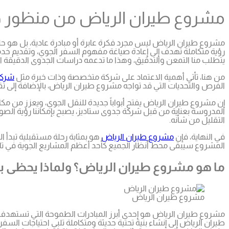
مشروع طيران الرياض من منظور د
مشروع طيران الرياض ليس مجرد فكرة عابرة أو مبادرة عادية، بل هو 
رؤية متكاملة تهدف إلى إعادة صياغة مفهوم السفر الجوي، وتقديم خد
يتطلب منا التمعن والتدقيق، وهذا ما تدعمه دراسات الجدوى الدقيقة 
من هنا، تأتي أهمية الاعتماد على شركة متخصصة وذات خبرة مثل
شركة
الفرص والتحديات التي قد تواجه مشروع طيران الرياض، بالإضافة إلى تقي
إن مشروع طيران الرياض يفتح أبواباً جديدة للنقل الجوي، ويعزز من مك
المدروسة بعناية من قبل شركة جدوى ستاديز، يصبح بإمكاننا رؤية الصور
التقليل من شأنه.
في النهاية، فإن
مشروع طيران الرياض
هو بمثابة رحلة مستقبلية تبدأ 
المشروع سيبقى محط أنظار الجميع كأحد أعظم المشاريع الجوية في تار
ما هو مشروع طيران الرياض؟ ولماذا يحظى بهذ
مشروع طيران الرياض
مشروع طيران الرياض هو إحدى أبرز المبادرات الطموحة التي تستهدف تط
طيران الرياض إلى إنشاء بنية تحتية حديثة ومتكاملة تلبي احتياجات السف