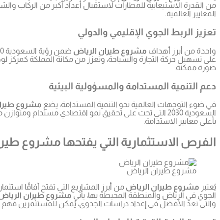
من القدرة الاستيعابية للمطارات لاستقبال أعداد أكبر من الركاب وا
المعايير العالمية.
تعزيز الربط الجوي الإقليمي والدولي
واحدة من أبرز أهداف
مشروع طيران الرياض
على تسهيل حركة التجارة والسياحة، وتعزز من مكانة المملكة كمركز 
صورة ممكنة.
دعم التنمية المستدامة والمسؤولية البيئية
في ضوء التوجهات العالمية نحو التنمية المستدامة، يضع
مشروع طيران
السعودية 2030 التي تحث على تحقيق نمو اقتصادي مستدام ومتوازن مع الحفاظ على البيئة. شركة
بأعلى معايير الاستدامة.
الفرص الاستثمارية التي يفتحها مشروع طيرا
مشروع طيران الرياض
يُعتبر
مشروع طيران الرياض
من أبرز المشاريع التي تفتح آفاقًا استث
الجوي في الرياض والمنطقة المحيطة بها، يأتي
مشروع طيران الرياض
والتي تعد الأفضل في إعداد دراسات الجدوى، يُمكن للمستثمرين فهم