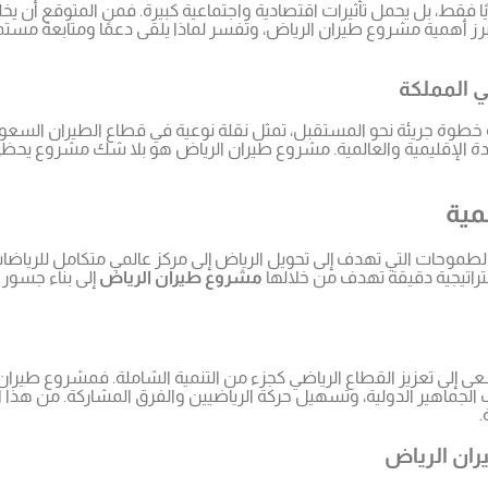
ا فقط، بل يحمل تأثيرات اقتصادية واجتماعية كبيرة. فمن المتوقع أن ي
تبرز أهمية مشروع طيران الرياض، وتفسر لماذا يلقى دعمًا ومتابعة مست
 المملكة
إنه خطوة جريئة نحو المستقبل، تمثل نقلة نوعية في قطاع الطيران ال
الإقليمية والعالمية. مشروع طيران الرياض هو بلا شك مشروع يحظى بالا
مية
لطموحات التي تهدف إلى تحويل الرياض إلى مركز عالمي متكامل للرياضات 
تراتيجية دقيقة تهدف من خلالها
مشروع طيران الرياض
إلى بناء جسور
 برؤية المملكة 2030 التي تسعى إلى تعزيز القطاع الرياضي كجزء من التنمية الشاملة
لجماهير الدولية، وتسهيل حركة الرياضيين والفرق المشاركة. من هذا 
.
ران الرياض