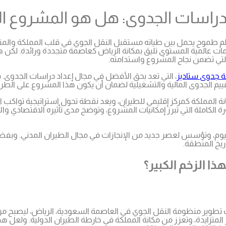
راسات الجدوى: هل هو المشروع ال
حلم طموح يحمل بين طياته مستقبل النقل الجوي في قلب المملكة والم
مات عالمية المستوى تليق بمكانة الرياض كعاصمة متجددة ورائدة. لكن
التي تضمن نجاح المشروع واستدامته.
 جدوى ستاديز
، التي تعد بحق الأفضل في مجال إعداد دراسات الجدوى. 
يم الجدوى المالية والتشغيلية لضمان أن يكون هذا المشروع على الطريق 
انة المملكة كمركز إقليمي للطيران، ويعد نقطة تحول استراتيجية تواكب 
ة الكاملة التي تبرز إمكانيات المشروع، وتوضح مدى تأثيره الاقتصادي و
اليوم، وتؤسس لعصر جديد من الإنجازات في مجال الطيران المدني. وبف
يخ المنطقة.
ا الزخم الكبير؟
وير منظومة النقل الجوي في العاصمة السعودية، الرياض، ليصبح مركزًا 
ر المتزايدة، وتعزز من مكانة المملكة في خارطة الطيران الدولية. ولعل 