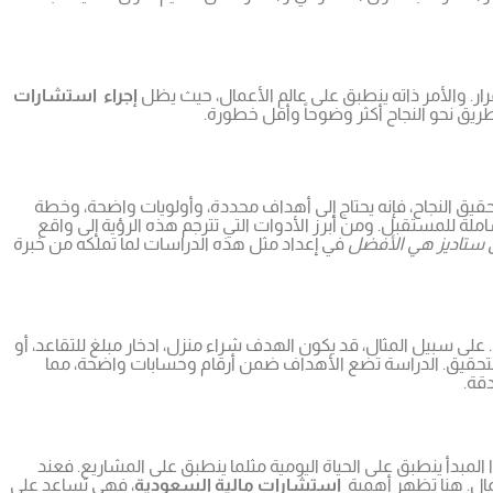
ر. والأمر ذاته ينطبق على عالم الأعمال، حيث يظل
إجراء استشارات
طريق نحو النجاح أكثر وضوحاً وأقل خطورة.
حقيق النجاح، فإنه يحتاج إلى أهداف محددة، وأولويات واضحة، وخطة
ة للمستقبل. ومن أبرز الأدوات التي تترجم هذه الرؤية إلى واقع
ستاديز هي الأفضل
في إعداد مثل هذه الدراسات لما تملكه من خبرة
 على سبيل المثال، قد يكون الهدف شراء منزل، ادخار مبلغ للتقاعد، أو
لتحقيق. الدراسة تضع الأهداف ضمن أرقام وحسابات واضحة، مما
قة.
لمبدأ ينطبق على الحياة اليومية مثلما ينطبق على المشاريع. فعند
لمال. هنا تظهر أهمية
استشارات مالية السعودية
، فهي تساعد على