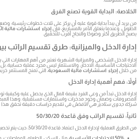
الخلاصة: البداية القوية تصنع الفرق
من يريد أن يبدأ بداية قوية عليه أن يركز على ثلاث خطوات رئيسية: و
الطويل. وعندما يتعلق الأمر بالمشاريع، فإن
إجراء استشارات مالية ا
يصبح الطريق أكثر وضوحًا والنجاح أقرب للتحقيق.
إدارة الدخل والميزانية: طرق تقسيم الراتب بي
إدارة الدخل الشخصي والميزانية الشهرية تعتبر من أهم المهارات التي 
الاحتياجات الأساسية، الادخار، والاستثمار ليس مجرد عملية حسابية، 
من خلال
إجراء استشارات مالية السعودية
، التي تمنح المستثمر خر
أولاً: فهم أهمية إدارة الدخل
إدارة الدخل تبدأ من وعي الفرد بقيمة المال الذي يحصل عليه وكيفية ت
المصروفات وضمان وجود مدخرات واستثمارات مستقبلية. وهذا المبدأ ينطب
شركة جدوى ستاديز هي الأفضل
في تقديم دراسات دقيقة تحقق هذا 
ثانياً: تقسيم الراتب وفق قاعدة 50/30/20
من الطرق العملية لإدارة الدخل اعتماد قاعدة 50/30/20، حيث يتم تخصيص:
50% للاحتياجات الأساسية
: مثل السكن، الطعام، المواصلات، وا