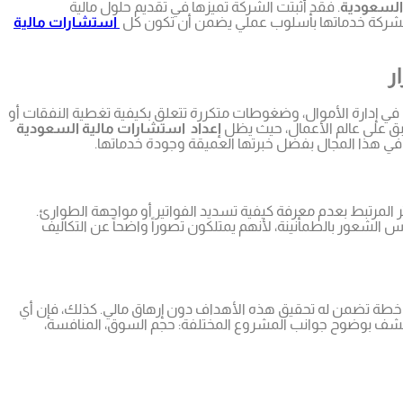
السعودية
. فقد أثبتت الشركة تميزها في تقديم حلول مالية
دم الشركة خدماتها بأسلوب عملي يضمن أن تكون كل
استشارات مالية
ر
ضى في إدارة الأموال، وضغوطات متكررة تتعلق بكيفية تغطية النفقات أو
بق على عالم الأعمال، حيث يظل
إعداد استشارات مالية السعودية
ي هذا المجال بفضل خبرتها العميقة وجودة خدماتها.
 المرتبط بعدم معرفة كيفية تسديد الفواتير أو مواجهة الطوارئ.
الشعور بالطمأنينة، لأنهم يمتلكون تصوراً واضحاً عن التكاليف
 وفق خطة تضمن له تحقيق هذه الأهداف دون إرهاق مالي. كذلك، فإن أي
شف بوضوح جوانب المشروع المختلفة: حجم السوق، المنافسة،