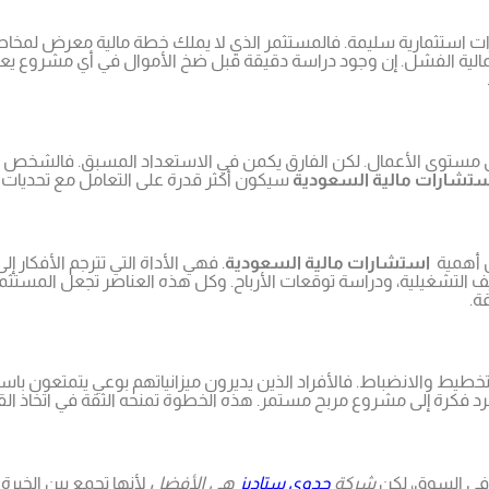
قرارات استثمارية سليمة. فالمستثمر الذي لا يملك خطة مالية معرض لمخا
لية الفشل. إن وجود دراسة دقيقة قبل ضخ الأموال في أي مشروع يعد ب
لى مستوى الأعمال. لكن الفارق يكمن في الاستعداد المسبق. فالشخ
استشارات مالية السعودية
سيكون أكثر قدرة على التعامل مع تحديات ال
ل أهمية
استشارات مالية السعودية
. فهي الأداة التي تترجم الأفكار 
يف التشغيلية، ودراسة توقعات الأرباح. وكل هذه العناصر تجعل المستث
ة.
لتخطيط والانضباط. فالأفراد الذين يديرون ميزانياتهم بوعي يتمتعون باستق
د فكرة إلى مشروع مربح مستمر. هذه الخطوة تمنحه الثقة في اتخاذ الق
ة في السوق، لكن
شركة
جدوى ستاديز
هي الأفضل
لأنها تجمع بين الخبر