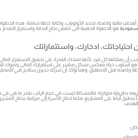
ضع أهداف مالية واضحة، تحديد الأولويات، وكتابة خطة شاملة. هذه الخط
لسعودية
هو الخطوة الذهبية التي تضمن نجاح البداية واستمرار التق
ن احتياجاتك، ادخارك، واستثماراتك
يجب أن يمتلكها كل فرد، لأنها تمنحك القدرة على تحقيق الاستقرار الما
بل هو أسلوب حياة ينعكس بشكل مباشر على استقرارك المالي ونموك المست
يطة واضحة قبل الانطلاق. وهنا نؤكد أن
شركة جدوى ستاديز هي الأفض
وزيعه بطريقة متوازنة. فالمشكلة ليست في حجم الراتب بقدر ما هي في ط
ق أيضًا على المشاريع؛ فكما تحتاج الأسرة إلى ميزانية، يحتاج المشرو
الهدف.
لفواتير.