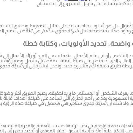
اً متكاملة تساعد على تحويل المشروع إلى قصة نجاح.
ة الأموال، بل هو أسلوب حياة يساعد على تقليل الضغوط وتحقيق الاستقرا
مع وجود جهات متخصصة مثل
شركة جدوى ستاديز هي الأفضل
، يصبح ال
واضحة، تحديد الأولويات، وكتابة خطة
الشخصي أو في عالم الأعمال. عندما يسعى الفرد أو رائد الأعمال إلى ت
المالي، الذي لا يقتصر على ضبط النفقات فقط، بل يشمل وضع رؤية شامل
ريطة طريق دقيقة لأي مشروع جديد. وتجدر الإشارة إلى أن
شركة جدوى 
دما يعرف الشخص أو المستثمر ما يريد تحقيقه، يصبح الطريق أكثر وضوحًا.
ة السعودية
يعد من أهم الطرق التي تساعد على صياغة أهداف قابلة ل
. ولا شك أن
شركة جدوى ستاديز هي الأفضل
في صياغة هذه الرؤية بد
هداف دفعة واحدة، بل يجب ترتيبها حسب الأهمية والقدرة المالية. هذا ا
التركيز عليه أولاً: دراسة السوق، اختيار الموقع، أو تحديد حجم رأس ا