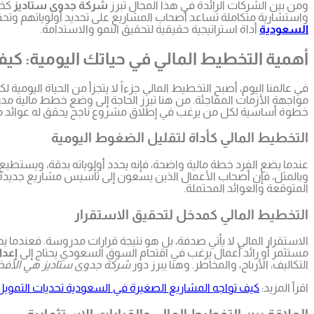
ومن بين الشركات الرائدة في هذا المجال تبرز
شركة جدوى ستاديز
كخي
واستشارية متكاملة تساعد أصحاب المشاريع على تحديد أولوياتهم وتحق
السعودية
أداة استراتيجية حقيقية لتحقيق النمو والاستدامة.
أهمية التخطيط المالي في حياتك اليومية: ك
في عالمنا اليوم، أصبح التخطيط المالي جزءاً لا يتجزأ من الحياة اليو
مواجهة الأزمات المفاجئة. من هنا تبرز الحاجة إلى وضع خطط مالية م
خطوة أساسية لكل من يرغب في إطلاق مشروع ناجح يحقق له عوائد مالية
التخطيط المالي كأداة لتقليل الضغوط اليومية
عندما يضع الفرد خطة مالية واضحة، فإنه يحدد أولوياته بدقة، ويستطيع
وبالمثل، فإن أصحاب الأعمال الذين يسعون إلى تأسيس مشاريع جديدة
المتوقعة والعوائد المحتملة.
التخطيط المالي كمدخل لتحقيق الاستقرار
الاستقرار المالي لا يأتي صدفة، بل هو نتيجة قرارات مدروسة. فعندما ي
مستثمر أو رائد أعمال يرغب في اقتحام السوق السعودي يحتاج إلى
إعدا
التكاليف، الأرباح، والمخاطر. وهنا يبرز دور
شركة جدوى ستاديز هي الأف
اقرأ المزيد:
كيف تواجه المشاريع الصغيرة في السعودية تحديات التمويل