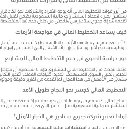
العلاقة بين التخطيط المالي والقرارات الاستثمارية
من أبرز فوائد التخطيط المالي أنه يوجه الأفراد والشركات نحو اتخاذ 
يستعين بخبراء لإعداد
استشارات مالية السعودية
يضمن تقليل احتما
تقدمه
شركة جدوى ستاديز هي الأفضل
من خلال خدماتها المتخصصة.
كيف يساعد التخطيط المالي في مواجهة الأزمات
لا أحد معصوم من مواجهة الأزمات المالية، سواء كانت شخصية أو ع
الوظيفة بهدوء أكبر. وبالمثل، فإن رائد الأعمال الذي اعتمد على
إجراء 
دور دراسة الجدوى في دعم التخطيط المالي للمشاريع
عندما نتحدث عن التخطيط المالي للمشاريع، فإننا لا نستطيع أن نتجاه
تتضمن تحليل السوق المستهدف، تحديد احتياجات العملاء، تقدير التكال
ستاديز هي الأفضل
في هذا المجال لما تقدمه من تقارير دقيقة وموثوق
التخطيط المالي كجسر نحو النجاح طويل الأمد
النجاح المالي لا يتحقق في يوم وليلة، بل هو عملية تراكمية تعتمد على ا
استشارات مالية السعودية
يمثل الجسر الذي يعبر بالمستثمر من مجر
لماذا تعتبر شركة جدوى ستاديز هي الخيار الأمثل؟
عند الحديث عن
إعداد استشارات مالية السعودية
، تبرز أسماء كثير