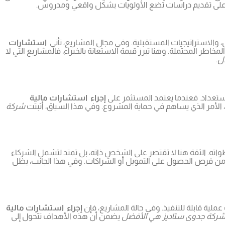
على تقديم دراسات تضع الأولويات بشكل واقعي ومدروس.
 والاستراتيجيات المستقبلية. وفي مجال المشاريع، تأتي
استشارات
طر المحتملة. وهنا تبرز قيمة الاستعانة بالخبراء، فالمشاريع التي لا
ل
.
تعداد. فعندما يعتمد المستثمر على
إجراء استشارات مالية
، الأمر الذي يساهم في حماية المشروع. وفي هذا السياق، أثبتت
شركة
اته. الثقة هنا لا تقتصر على الشخص ذاته، بل تمتد لتشمل الشركاء
د من فرص الحصول على التمويل أو الشراكات. وفي هذا الجانب، يظل
ية قابلة للتنفيذ. وفي حالة المشاريع، فإن
إجراء استشارات مالية
ركة جدوى ستاديز هي الأفضل
يضمن أن هذه الأهداف تتحول إلى