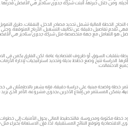
أجيله. ومن خلال خبرتها، أثبتت
شركة جدوى ستاديز هي الأفضل
قدرتها 
نجاح. الخطة المالية تشمل تحديد مصادر الدخل، النفقات، طرق التمويل،
ي تقدم تفاصيل دقيقة عن تكاليف التشغيل، الأرباح المتوقعة، وحتى المخا
 الأفضل هو التعامل مع جهة متخصصة مثل
شركة جدوى ستاديز هي الأفض
 بتقلبات السوق، أو ظروف اقتصادية عامة. لكن الفارق يكمن في الاس
ثارها. الدراسة تتيح وضع خطط بديلة وتحديد استراتيجيات لإدارة الأزمات
ميع الاحتمالات.
ستثمر خطة واضحة مبنية على دراسة دقيقة، فإنه يشعر بالاطمئنان في خطو
ية
، يتمكن المستثمر من إقناع الآخرين بجدوى مشروعه، الأمر الذي يزي
د خطة مكتوبة ومدروسة. فالتخطيط المالي يحول الأمنيات إلى خطوات عمل
ى الاقتصادية وتوقع النتائج المستقبلية. لذا، فإن الاستعانة بخبراء مثل
ش