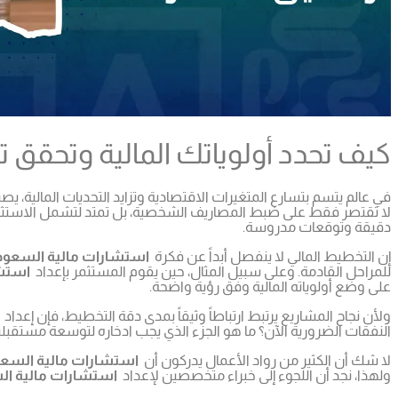
كيف تحدد أولوياتك المالية وتحقق تو
في عالم يتسم بتسارع المتغيرات الاقتصادية وتزايد التحديات المالية، ي
لا تقتصر فقط على ضبط المصاريف الشخصية، بل تمتد لتشمل الاستثم
دقيقة وتوقعات مدروسة.
إن التخطيط المالي لا ينفصل أبداً عن فكرة
استشارات مالية السعود
للمراحل القادمة. وعلى سبيل المثال، حين يقوم المستثمر بإعداد
استشا
على وضع أولوياته المالية وفق رؤية واضحة.
ولأن نجاح المشاريع يرتبط ارتباطاً وثيقاً بمدى دقة التخطيط، فإن إعداد
ا
النفقات الضرورية الآن؟ ما هو الجزء الذي يجب ادخاره لتوسعة مستقبلي
لا شك أن الكثير من رواد الأعمال يدركون أن
استشارات مالية السعو
ولهذا، نجد أن اللجوء إلى خبراء متخصصين لإعداد
استشارات مالية ال