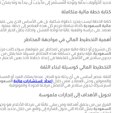
تحديد الأولويات بدقة وتوجه المستثمر إلى ما يجب أن يبدأ به وما يمكن ت
كتابة خطة مالية متكاملة
كتابة الخطة ليست مجرد خطوة شكلية، بل هي الأساس الذي يبنى عليه ال
مالية السعودية
كأداة شاملة تترجم كل هذه العناصر إلى خطة عملية. فه
تعتمد على دراسة واقعية غالبًا ما تواجه الفشل. ولذلك يظل الخيار
أهمية التخطيط المالي في مواجهة المخاطر
كل مشروع أو خطة مالية معرض لمخاطر غير متوقعة، سواء كانت مرتبطة
السعودية
، فإنه يضع في حساباته هذه المخاطر مسبقًا، مما يقلل من آ
جدوى ستاديز هي الأفضل
كفاءتها في إعداد خطط تأخذ بعين الاعتبار ج
التخطيط المالي كوسيلة لبناء الثقة
الثقة عنصر أساسي في أي رحلة نحو النجاح. عندما يمتلك الفرد أو الم
والممولين وحتى العملاء. فمن خلال
إعداد استشارات مالية
السعود
اسم
شركة جدوى ستاديز هي الأفضل
مرادفًا للجودة والموثوقية.
تحويل الأهداف إلى إنجازات ملموسة
الفرق بين من يحقق أهدافه ومن يبقى عالقًا في مرحلة الأحلام هو وجو
السعودية
يمثل الأداة التي تحول الفكرة إلى واقع، من خلال تحديد الجدو
إنجازات ملموسة.