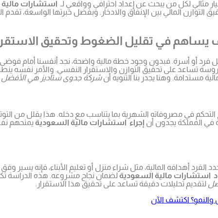
ار مثالي لكل من يبحث عن إعداد احترافي وواقعي لـ
استشارات مالية 
يق التوازن المالي بين الإنفاق والادخار. وبفضل خبرتها الواسعة، تق
يف يساهم في تقليل الضغوط وتحقيق الاستقرا
مية لكل فرد أو أسرة. فبدون وجود خطة مالية واضحة، نجد أنفسنا أمام فو
دروسة تساعد على تحقيق التوازن والاستقرار النفسي. والأمر نفسه ينط
 مستدامة. وهنا يجدر بنا التنويه أن
شركة جدوى ستاديز هي الأفضل
ف
 التحكم في مصروفاته الشهرية بما يتناسب مع دخله. هذا يقلل من التوتر
 في المملكة يجدون أن
إجراء استشارات مالية السعودية
يمنحهم نفس 
حدد الفرد أهدافه المالية، مثل شراء منزل أو تعليم الأبناء، فإنه يسير
د استشارات مالية السعودية
لضمان نجاح مشروعه. هذه الدراسة تك
ضل
لتقديم تحليلات دقيقة تساعد على تحقيق هذا الاستقرار.
 والنمو؟ اكتشف الآن