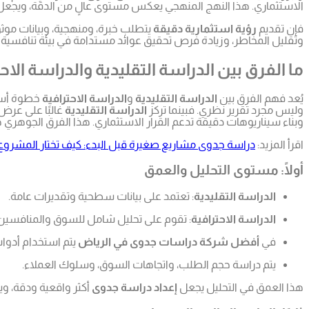
الاستثماري. هذا النهج المنهجي يعكس مستوى عالٍ من الدقة، ويجع
فإن تقديم
رؤية استثمارية دقيقة
يتطلب خبرة، ومنهجية، وبيانات موثو
وتقليل المخاطر، وزيادة فرص تحقيق عوائد مستدامة في بيئة تنافسية 
ما الفرق بين الدراسة التقليدية والدراسة الاحت
يُعد فهم الفرق بين
الدراسة التقليدية
و
الدراسة الاحترافية
خطوة أساس
وليس مجرد تقرير نظري. فبينما تركز
الدراسة التقليدية
غالبًا على عرض
وبناء سيناريوهات دقيقة تدعم القرار الاستثماري. هذا الفرق الجوهري
اقرأ المزيد:
دراسة جدوى مشاريع صغيرة قبل البدء: كيف تختار المشروع
أولًا: مستوى التحليل والعمق
الدراسة التقليدية
: تعتمد على بيانات سطحية وتقديرات عامة.
الدراسة الاحترافية
: تقوم على تحليل شامل للسوق والمنافسين
في
أفضل شركة دراسات جدوى في الرياض
يتم استخدام أدوات
يتم دراسة حجم الطلب، واتجاهات السوق، وسلوك العملاء.
هذا العمق في التحليل يجعل
إعداد دراسة جدوى
أكثر واقعية ودقة، وي