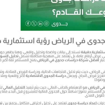
وى في الرياض رؤية استثمارية د
تثمارية دقيقة
تستند إلى بيانات واضحة وتحليل واقعي، وهنا يظهر دور
لى عرض أرقام عامة، بل يعتمد على منهجية متكاملة تشمل
تحليل السو
يار
أفضل شركة دراسات جدوى في الرياض
يمنح المستثمر ثقة أكبر 
 الرياض، حيث يتم تحليل الاتجاهات الحالية، ودراسة الفرص المتاحة، 
تعزيز فرص النجاح، ويجعل
دراسة الجدوى الاقتصادية
أكثر واقعية وملا
وضوحًا.
ي الرياض
هو الاهتمام بالجانب المالي، حيث يتم تنفيذ
التحليل المالي
لتق
لمستثمر تصورًا شاملًا حول الجدوى المالية للمشروع قبل البدء، مما يقلل
 طويل المدى.
دمات
إعداد دراسة جدوى
تعتمد على تحليل احترافي متكامل يجمع بين
تح