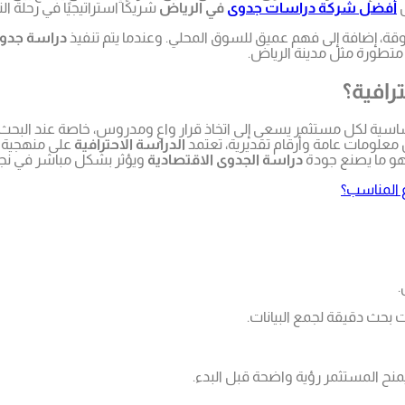
ل
أفضل شركة دراسات جدوى
في الرياض
شريكًا استراتيجيًا في رحلة ا
قة، إضافة إلى فهم عميق للسوق المحلي. وعندما يتم تنفيذ
دراسة جدو
متطورة مثل مدينة الرياض.
رافية؟
ية لكل مستثمر يسعى إلى اتخاذ قرار واعٍ ومدروس، خاصة عند البح
 معلومات عامة وأرقام تقديرية، تعتمد
الدراسة الاحترافية
على منهجية 
 هو ما يصنع جودة
دراسة الجدوى الاقتصادية
ويؤثر بشكل مباشر في نجا
 المناسب؟
.
 بحث دقيقة لجمع البيانات.
منح المستثمر رؤية واضحة قبل البدء.