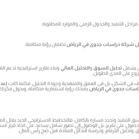
حل التنفيذ والجدول الزمني والموارد المطلوبة.
 شركة دراسات جدوى في الرياض
لضمان رؤية متكاملة.
ي يشمل
تحليل السوق
و
التحليل المالي
وبناء تقارير استراتيجية تدعم ا
وع على المدى الطويل.
 في الشكل، بل في العمق والمنهجية وجودة التحليل. فكلما كانت
إعد
سات جدوى في الرياض
يمنحك رؤية استثمارية متكاملة، ويحول فكرت
لتنفيذ وتحدد مساره بالكامل، فالتخطيط الاستراتيجي الجيد يقلل المخاط
لحصول على تقرير، بل الوصول إلى تصور شامل يساعد على اتخاذ قرار استث
ق، وتحليل الأرقام، ودراسة البدائل المتاحة قبل ضخ رأس المال.