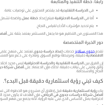
رابعًا: خطة التنفيذ والمتابعة
في
الدراسة التقليدية
قد يقتصر المحتوى على توصيات عامة.
أما في
الدراسة الاحترافية
فيتم إعداد
خطة عمل
واضحة تشمل مرا
يتم تحديد مؤشرات الأداء لقياس النجاح.
هذا المستوى من التنظيم هو ما يجعل المستثمر يعتمد بثقة على
أفضل
دور الخبرة المتخصصة
تقدم
جدوى ستاديز
خدمات
إعداد دراسة جدوى
تعتمد على منهج علم
الاقتصادية
دقيقة، ومرتبطة بواقع السوق، وقادرة على دعم نمو المشر
إن الفرق بين
الدراسة التقليدية
و
الدراسة الاحترافية
ليس مجرد اختلاف
واثق ومبني على بيانات دقيقة. لذلك فإن الاعتماد على
أفضل شركة درا
النجاح والاستدامة.
كيف تبني رؤية استثمارية دقيقة قبل البدء؟.
بناء
رؤية استثمارية دقيقة
قبل إطلاق أي مشروع هو الخطوة التي تسبق ا
أفضل شركة دراسات جدوى في الرياض
، فإن الهدف لا يكون مجرد ا
احترافية يمثل الأساس الذي تُبنى عليه الرؤية، لأنه يجمع بين فهم السو