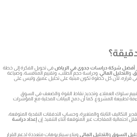
قيقة؟
أفضل شركة دراسات جدوى في الرياض
في تحويل الفكرة إلى خطة
ق
، و
التحليل المالي
، ودراسة حجم الطلب، وتقييم المنافسة، وصياغة
في قراره، لأن كل خطوة تكون مبنية على تحليل عميق وليس على
وتقييم سلوك العملاء، وتحديد نقاط القوة والضعف في السوق
ءمة لطبيعة المشروع. كما أن دمج البيانات المحلية مع المؤشرات
دير التكاليف الثابتة والمتغيرة، وحساب التدفقات النقدية المتوقعة،
 احتمالية المفاجآت غير المتوقعة أثناء التنفيذ. إن
إعداد دراسة
ليل السوق
و
التحليل المالي
وبناء سيناريوهات متعددة لدعم القرار