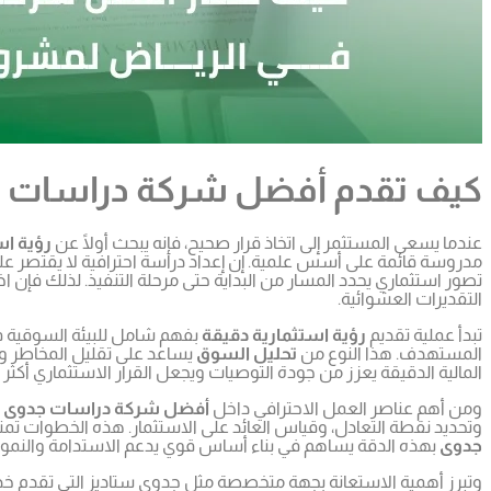
كيف تقدم أفضل شركة دراسات جد
عندما يسعى المستثمر إلى اتخاذ قرار صحيح، فإنه يبحث أولًا عن
رؤية اس
مدروسة قائمة على أسس علمية. إن إعداد دراسة احترافية لا يقتصر ع
تصور استثماري يحدد المسار من البداية حتى مرحلة التنفيذ. لذلك فإن اخت
التقديرات العشوائية.
تبدأ عملية تقديم
رؤية استثمارية دقيقة
بفهم شامل للبيئة السوقية في
المستهدف. هذا النوع من
تحليل السوق
يساعد على تقليل المخاطر و
المالية الدقيقة يعزز من جودة التوصيات ويجعل القرار الاستثماري أكثر 
ومن أهم عناصر العمل الاحترافي داخل
أفضل شركة دراسات جدوى ف
وتحديد نقطة التعادل، وقياس العائد على الاستثمار. هذه الخطوات تمنح ا
جدوى
بهذه الدقة يساهم في بناء أساس قوي يدعم الاستدامة والنمو
وتبرز أهمية الاستعانة بجهة متخصصة مثل جدوى ستاديز التي تقدم خ