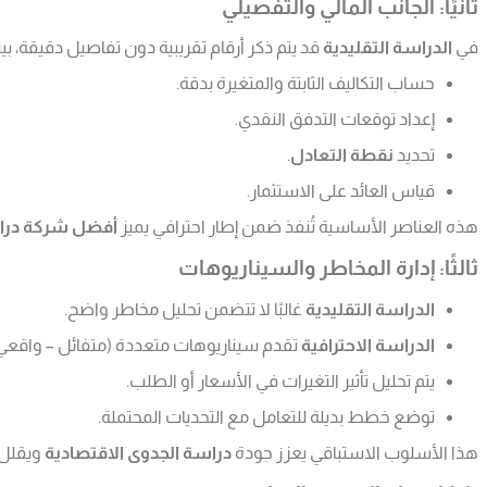
ثانيًا: الجانب المالي والتفصيلي
في
الدراسة التقليدية
قد يتم ذكر أرقام تقريبية دون تفاصيل دقيقة، بي
حساب التكاليف الثابتة والمتغيرة بدقة.
إعداد توقعات التدفق النقدي.
تحديد
نقطة التعادل
.
قياس العائد على الاستثمار.
هذه العناصر الأساسية تُنفذ ضمن إطار احترافي يميز
أفضل شركة درا
ثالثًا: إدارة المخاطر والسيناريوهات
الدراسة التقليدية
غالبًا لا تتضمن تحليل مخاطر واضح.
الدراسة الاحترافية
تقدم سيناريوهات متعددة (متفائل – واقعي
يتم تحليل تأثير التغيرات في الأسعار أو الطلب.
توضع خطط بديلة للتعامل مع التحديات المحتملة.
هذا الأسلوب الاستباقي يعزز جودة
دراسة الجدوى الاقتصادية
ويقلل ا