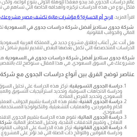
عالم دراسات الجدوى قد يبدو معقدًا للوهلة الأولى بتنوع أنواعه، ولكن
فلكل نوع من هذه الدراسات تركيزه وأهدافه الخاصة التي تساهم في 
اقرأ المزيد:
الربح أم الخسارة؟ 6 مؤشرات مالية تكشف مصير مشروعك
شركة جدوى ستاديز أفضل شركة دراسات جدوى في السعودية
تق
المالي والجوانب القانونية.
هل أنت على أعتاب إطلاق مشروع جديد في المملكة العربية السعودية وت
الدراسات المتخصصة التي تكمل بعضها البعض لتقديم تقييم شامل 
شركة جدوى ستاديز أفضل شركة دراسات جدوى في السعودية
هنا
مشروعك في السوق السعودي. في هذا المقال، سنوضح لك بالتفصي
عناصر توضح الفرق بين أنواع دراسات الجدوى مع شرك
دراسة الجدوى التسويقية:
تركز هذه الدراسة على تحليل السوق
ودراسة الاتجاهات السوقية، وتحديد استراتيجيات التسويق وال
السعودي وتحديد الفرص المتاحة.
دراسة الجدوى الفنية:
تهتم هذه الدراسة بتقييم الجوانب العملية
الخام والموردين، والعمليات التشغيلية، والتكنولوجيا المستخدمة، 
السعودي.
دراسة الجدوى المالية:
تقوم هذه الدراسة بتقييم الجدوى الاقتصا
التعادل، وتقييم التدفقات النقدية، وتحليل المخاطر المالية.
شركة 
دراسة الجدوى القانونية:
تركز هذه الدراسة على الجوانب القانون
ودراسة القوانين واللوائح ذات الصلة التي قد تؤثر على المشروع.