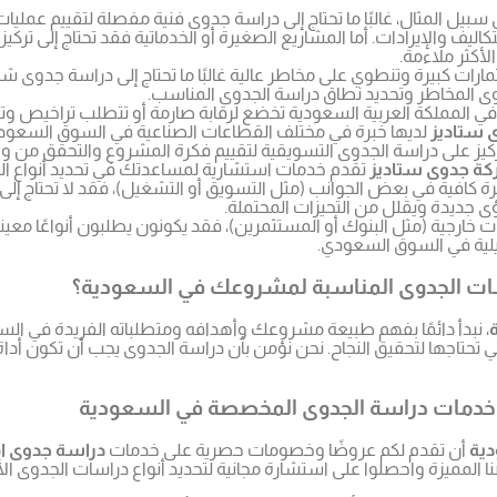
 سبيل المثال، غالبًا ما تحتاج إلى دراسة جدوى فنية مفصلة لتقييم عمليا
ليف والإيرادات. أما المشاريع الصغيرة أو الخدماتية فقد تحتاج إلى تركيز 
أكثر ملاءمة.
ارات كبيرة وتنطوي على مخاطر عالية غالبًا ما تحتاج إلى دراسة جدوى ش
المخاطر وتحديد نطاق دراسة الجدوى المناسب.
المملكة العربية السعودية تخضع لرقابة صارمة أو تتطلب تراخيص وتصار
 ستاديز
لديها خبرة في مختلف القطاعات الصناعية في السوق السعودي
كيز على دراسة الجدوى التسويقية لتقييم فكرة المشروع والتحقق من وجو
ة جدوى ستاديز
تقدم خدمات استشارية لمساعدتك في تحديد أنواع ا
ة كافية في بعض الجوانب (مثل التسويق أو التشغيل)، فقد لا تحتاج إ
ى جديدة ويقلل من التحيزات المحتملة.
رجية (مثل البنوك أو المستثمرين)، فقد يكونون يطلبون أنواعًا معين
يلية في السوق السعودي.
سات الجدوى المناسبة لمشروعك في السعودية؟
، نبدأ دائمًا بفهم طبيعة مشروعك وأهدافه ومتطلباته الفريدة في الس
اجها لتحقيق النجاح. نحن نؤمن بأن دراسة الجدوى يجب أن تكون أداة 
دمات دراسة الجدوى المخصصة في السعودية
ية
أن تقدم لكم عروضًا وخصومات حصرية على خدمات
دراسة جدوى ا
 المميزة واحصلوا على استشارة مجانية لتحديد أنواع دراسات الجدوى ا