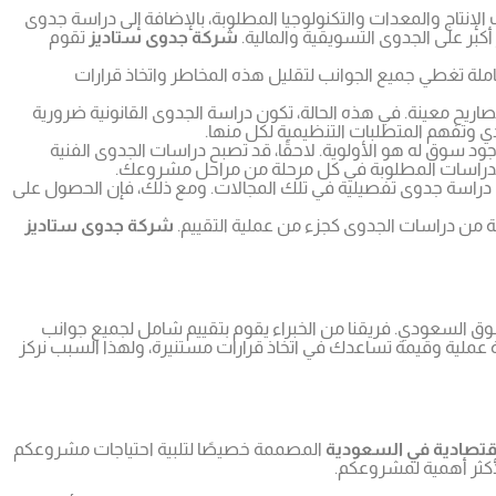
ت الإنتاج والمعدات والتكنولوجيا المطلوبة، بالإضافة إلى دراسة جدوى
أكبر على الجدوى التسويقية والمالية.
شركة جدوى ستاديز
تقوم
املة تغطي جميع الجوانب لتقليل هذه المخاطر واتخاذ قرارات
يح معينة. في هذه الحالة، تكون دراسة الجدوى القانونية ضرورية
 وتفهم المتطلبات التنظيمية لكل منها.
د سوق له هو الأولوية. لاحقًا، قد تصبح دراسات الجدوى الفنية
لدراسات المطلوبة في كل مرحلة من مراحل مشروعك.
لى دراسة جدوى تفصيلية في تلك المجالات. ومع ذلك، فإن الحصول على
ة من دراسات الجدوى كجزء من عملية التقييم.
شركة جدوى ستاديز
وق السعودي. فريقنا من الخبراء يقوم بتقييم شامل لجميع جوانب
عملية وقيمة تساعدك في اتخاذ قرارات مستنيرة، ولهذا السبب نركز
قتصادية في السعودية
المصممة خصيصًا لتلبية احتياجات مشروعكم
لأكثر أهمية لمشروعكم.