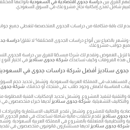
 فهم الفرق بين
دراسة جدوى اقتصادية في السعودية
بأنواعها المختلف
تقييم شامل لمدى إمكانية نجاح مشروعك في السوق السعودي.
دم لك باقة متكاملة من دراسات الجدوى المتخصصة لتغطي جميع جوانب م
شعر بالضياع بين أنواع دراسات الجدوى المختلفة؟ لا تقلق!
دراسة جدو
لجميع جوانب مشروعك.
 لتزيل الغموض وتقدم لك شرحًا مبسطًا للفرق بين دراسة الجدوى التسويق
ل هذه الفروقات وكيف تساعدك
شركة جدوى ستاديز
في اختيار النو
ة جدوى ستاديز أفضل شركة دراسات جدوى في السعودية
 المستهدف في المملكة العربية السعودية. وتشمل تحديد حجم السوق، و
مبيعات المناسبة لضمان وجود طلب على منتجك أو خدمتك.
شركة جدوى س
 والتقنية لتنفيذ المشروع. وتشمل تحديد الإمكانيات الفنية المطلوبة مثل
والتكاليف التشغيلية.
شركة جدوى ستاديز
لديها خبراء متخصصون في تق
دية والمالية للمشروع. وتشمل تقدير التكاليف الاستثمارية والإيرادات 
جدوى ستاديز
تقدم تحليلات مالية شاملة تساعدك في فهم الجدوى ا
ية والتنظيمية المتعلقة بالمشروع في المملكة العربية السعودية. وتشمل ت
شركة جدوى ستاديز
لديها مستشارون قانونيون متخصصون في تقديم د