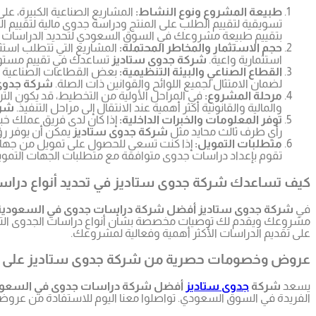
طبيعة المشروع ونوع النشاط:
المشاريع الصناعية الكبيرة، على
تسويقية لتقييم الطلب على المنتج ودراسة جدوى مالية لتقييم التكا
بتقييم طبيعة مشروعك في السوق السعودي لتحديد الدراسات ال
حجم الاستثمار والمخاطر المحتملة:
المشاريع التي تتطلب استثم
استثمارية واعية.
شركة جدوى ستاديز
تساعدك في تقييم مستوى 
القطاع الصناعي والبيئة التنظيمية:
بعض القطاعات الصناعية في 
لضمان الامتثال لجميع اللوائح والقوانين ذات الصلة.
شركة جدوى
مرحلة المشروع:
في المراحل الأولية من التخطيط، قد يكون التر
والمالية والقانونية أكثر أهمية عند الانتقال إلى مراحل التنفيذ.
شرك
توفر المعلومات والخبرات الداخلية:
إذا كان لدى فريق عملك خبر
رأي طرف ثالث محايد مثل
شركة جدوى ستاديز
يمكن أن يوفر رؤ
متطلبات التمويل:
إذا كنت تسعى للحصول على تمويل من جهات خا
تقوم بإعداد دراسات جدوى متوافقة مع متطلبات الجهات التمو
كيف تساعدك شركة جدوى ستاديز في تحديد أنواع درا
في
شركة جدوى ستاديز أفضل شركة دراسات جدوى في السعودية
مشروعك ويقدم لك توصيات مخصصة بشأن أنواع دراسات الجدوى التي تحت
على تقديم الدراسات الأكثر أهمية وفعالية لمشروعك.
عروض وخصومات حصرية من شركة جدوى ستاديز على خ
يسعد
شركة
جدوى ستاديز
أفضل شركة دراسات جدوى في السعود
الفريدة في السوق السعودي. تواصلوا معنا اليوم للاستفادة من عروضنا