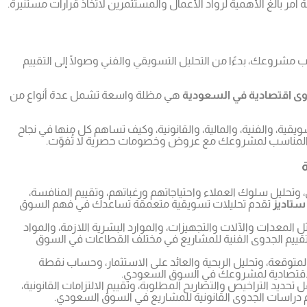
ة أمر بالغ الأهمية لرواد الأعمال والمستثمرين لاتخاذ قرارات مستنيرة.
شروعك، بدءًا من التحليل التسويقي والفني وصولًا إلى التقييم
ى اقتصادية في السعودية
هي مظلة واسعة تشمل عدة أنواع من
ية، والفنية، والمالية، والقانونية، وكيف تساهم كل منها في نجاح
ع المناسب لمشروعك مع عروض وخصومات حصرية لا تُفوّت.
تحليل سلوك العملاء واحتياجاتهم ورغباتهم، وتقييم المنافسة،
تاديز
تقدم تحليلات تسويقية متعمقة تساعدك في فهم السوق
 المعدات والآلات والتجهيزات، والموارد البشرية اللازمة، والمواد
ييم الجدوى الفنية للمشاريع في مختلف القطاعات في السوق
المتوقعة، وتحليل الربحية والعائد على الاستثمار، وحساب نقطة
لاقتصادية لمشروعك في السوق السعودي.
حديد التراخيص والتصاريح المطلوبة، وتقييم الالتزامات القانونية،
راسات الجدوى القانونية للمشاريع في السوق السعودي.